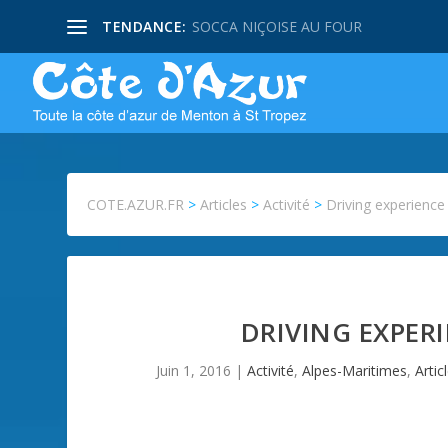
TENDANCE:
SOCCA NIÇOISE AU FOUR
COTE.AZUR.FR
>
Articles
>
Activité
>
Driving experience 
DRIVING EXPER
Juin 1, 2016
|
Activité
,
Alpes-Maritimes
,
Artic