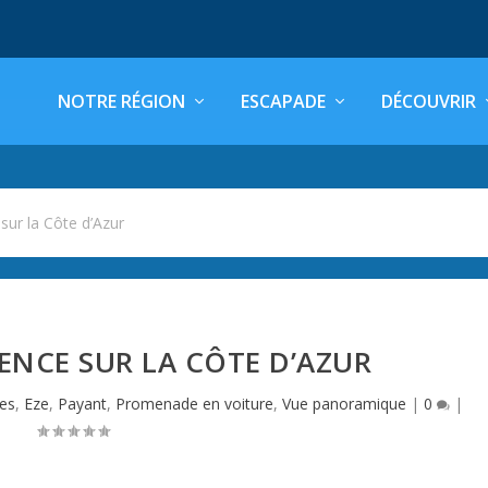
NOTRE RÉGION
ESCAPADE
DÉCOUVRIR
sur la Côte d’Azur
IENCE SUR LA CÔTE D’AZUR
les
,
Eze
,
Payant
,
Promenade en voiture
,
Vue panoramique
|
0
|