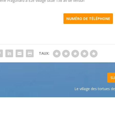
merie Fragonard à Eze Village situé 158 av de verdun
NUMÉRO DE TÉLÉPHONE
TAUX:
SU
Le village des tortues 