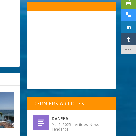
DERNIERS ARTICLES
DANSEA
Mai 5, 2025
|
Articles
,
News
Tendance