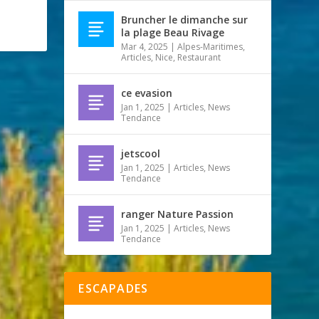
Bruncher le dimanche sur
la plage Beau Rivage
Mar 4, 2025
|
Alpes-Maritimes
,
Articles
,
Nice
,
Restaurant
ce evasion
Jan 1, 2025
|
Articles
,
News
Tendance
jetscool
Jan 1, 2025
|
Articles
,
News
Tendance
ranger Nature Passion
Jan 1, 2025
|
Articles
,
News
Tendance
ESCAPADES