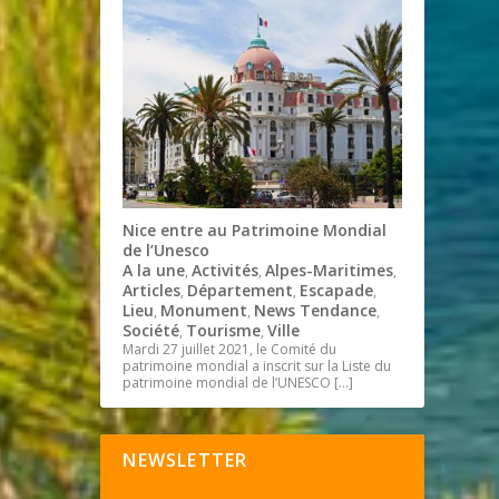
Nice entre au Patrimoine Mondial
de l’Unesco
A la une
Activités
Alpes-Maritimes
,
,
,
Articles
Département
Escapade
,
,
,
Lieu
Monument
News Tendance
,
,
,
Société
Tourisme
Ville
,
,
Mardi 27 juillet 2021, le Comité du
patrimoine mondial a inscrit sur la Liste du
patrimoine mondial de l’UNESCO
[…]
NEWSLETTER