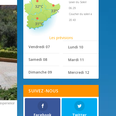
Lever du Soleil
32°C
06:29
33°C
Coucher du soleil à
20:43
31°C
Les prévisions
Vendredi 07
Lundi 10
Samedi 08
Mardi 11
Dimanche 09
Mercredi 12
SUIVEZ-NOUS
 experience
Facebook
Twitter