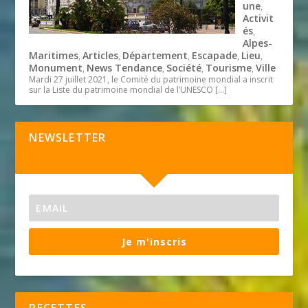
une
,
Activit
és
,
Alpes-
Maritimes
Articles
Département
Escapade
Lieu
,
,
,
,
,
Monument
News Tendance
Société
Tourisme
Ville
,
,
,
,
Mardi 27 juillet 2021, le Comité du patrimoine mondial a inscrit
sur la Liste du patrimoine mondial de l’UNESCO
[…]
NEWSLETTER
Je m'inscris
RECETTES