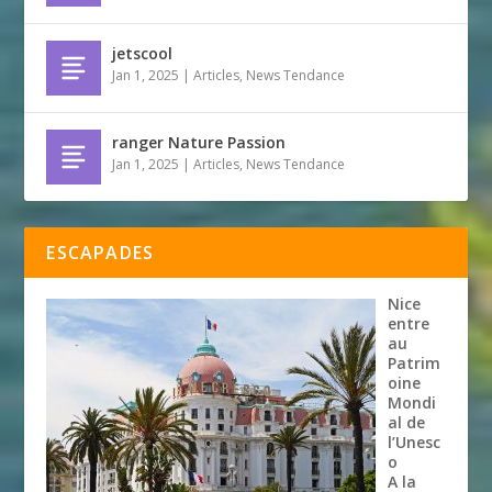
jetscool
Jan 1, 2025
|
Articles
,
News Tendance
ranger Nature Passion
Jan 1, 2025
|
Articles
,
News Tendance
ESCAPADES
Nice
entre
au
Patrim
oine
Mondi
al de
l’Unesc
o
A la