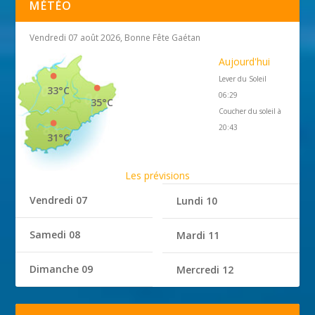
MÉTÉO
Vendredi 07 août 2026, Bonne Fête Gaétan
Aujourd'hui
Lever du Soleil
33°C
06:29
35°C
Coucher du soleil à
20:43
31°C
Les prévisions
Vendredi 07
Lundi 10
Samedi 08
Mardi 11
Dimanche 09
Mercredi 12