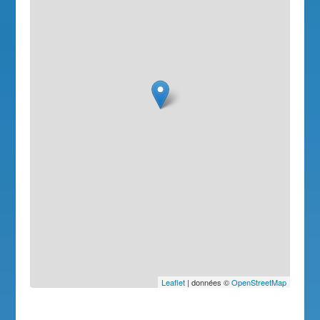
Leaflet
| données ©
OpenStreetMap