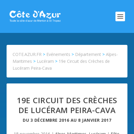
COTE.AZUR.FR
>
Evénements
>
Département
>
Alpes-
Maritimes
>
Lucéram
>
19e Circuit des Crèches de
Lucéram Peira-Cava
19E CIRCUIT DES CRÈCHES
DE LUCÉRAM PEIRA-CAVA
DU
3 DÉCEMBRE 2016
AU
8 JANVIER 2017
18 novembre 2016
|
Alpes-Maritimes
,
Lucéram
|
Fête
,