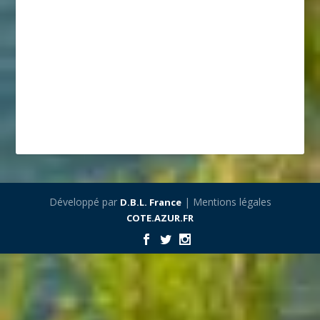
Développé par
| Mentions légales
D.B.L. France
COTE.AZUR.FR