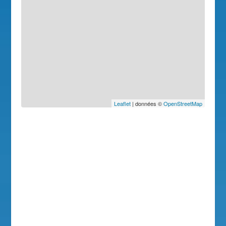
Leaflet
| données ©
OpenStreetMap