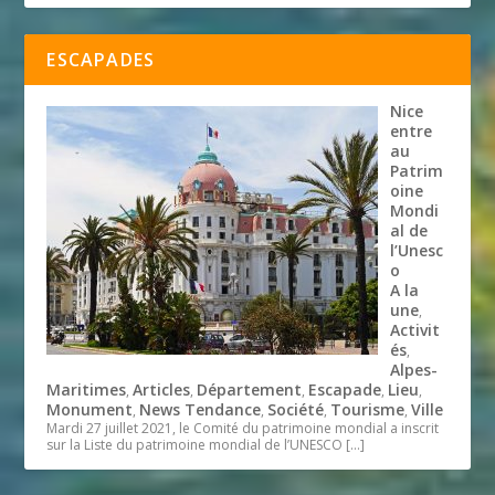
ESCAPADES
Nice
entre
au
Patrim
oine
Mondi
al de
l’Unesc
o
A la
une
,
Activit
és
,
Alpes-
Maritimes
Articles
Département
Escapade
Lieu
,
,
,
,
,
Monument
News Tendance
Société
Tourisme
Ville
,
,
,
,
Mardi 27 juillet 2021, le Comité du patrimoine mondial a inscrit
sur la Liste du patrimoine mondial de l’UNESCO
[…]