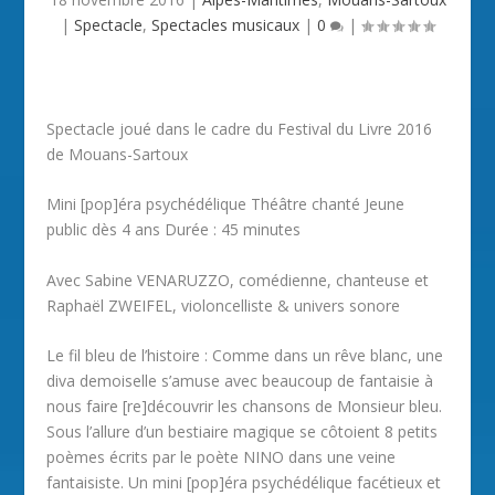
|
Spectacle
,
Spectacles musicaux
|
0
|
Spectacle joué dans le cadre du Festival du Livre 2016
de Mouans-Sartoux
Mini [pop]éra psychédélique Théâtre chanté Jeune
public dès 4 ans Durée : 45 minutes
Avec Sabine VENARUZZO, comédienne, chanteuse et
Raphaël ZWEIFEL, violoncelliste & univers sonore
Le fil bleu de l’histoire : Comme dans un rêve blanc, une
diva demoiselle s’amuse avec beaucoup de fantaisie à
nous faire [re]découvrir les chansons de Monsieur bleu.
Sous l’allure d’un bestiaire magique se côtoient 8 petits
poèmes écrits par le poète NINO dans une veine
fantaisiste. Un mini [pop]éra psychédélique facétieux et