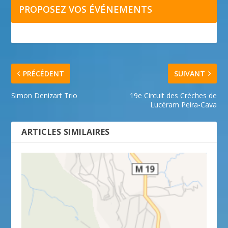
PROPOSEZ VOS ÉVÉNEMENTS
PRÉCÉDENT
SUIVANT
Simon Denizart Trio
19e Circuit des Crèches de
Lucéram Peira-Cava
ARTICLES SIMILAIRES