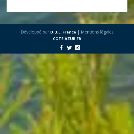
Développé par
| Mentions légales
D.B.L. France
COTE.AZUR.FR