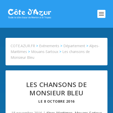
COTE.AZUR.FR
>
Evénements
>
Département
>
Alpes-
Maritimes
>
Mouans-Sartoux
>
Les chansons de
Monsieur Bleu
LES CHANSONS DE
MONSIEUR BLEU
LE
8 OCTOBRE 2016
18 novembre 2016
|
Alpes-Maritimes
,
Mouans-Sartoux