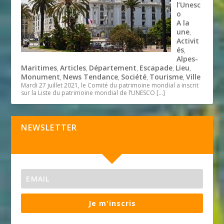
l’Unesc
o
A la
une
,
Activit
és
,
Alpes-
Maritimes
Articles
Département
Escapade
Lieu
,
,
,
,
,
Monument
News Tendance
Société
Tourisme
Ville
,
,
,
,
Mardi 27 juillet 2021, le Comité du patrimoine mondial a inscrit
sur la Liste du patrimoine mondial de l’UNESCO
[…]
NEWSLETTER
Je m'inscris