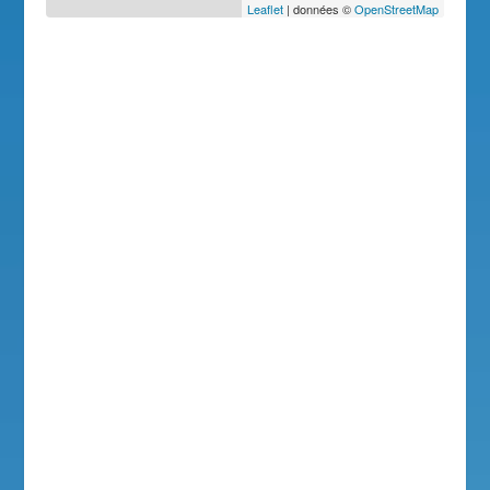
Leaflet
| données ©
OpenStreetMap