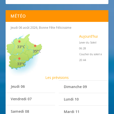
MÉTÉO
Jeudi 06 août 2026, Bonne Fête Félicissime
Aujourd'hui
Lever du Soleil
33°C
06:28
35°C
Coucher du soleil à
20:44
33°C
Les prévisions
Jeudi 06
Dimanche 09
Vendredi 07
Lundi 10
Samedi 08
Mardi 11