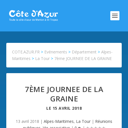
COTE.AZUR.FR
>
Evénements
>
Département
>
Alpes-
Maritimes
>
La Tour
>
7ème JOURNEE DE LA GRAINE
7ÈME JOURNEE DE LA
GRAINE
LE
15 AVRIL 2018
13 avril 2018
|
Alpes-Maritimes
,
La Tour
|
Réunions
publiques
,
Vie associative
|
0
|