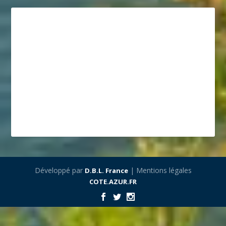
Développé par
| Mentions légales
D.B.L. France
COTE.AZUR.FR