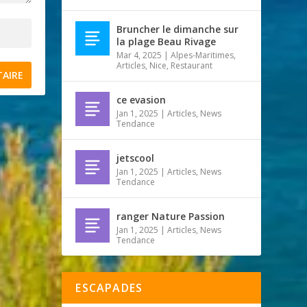
Bruncher le dimanche sur
la plage Beau Rivage
Mar 4, 2025
|
Alpes-Maritimes
,
Articles
,
Nice
,
Restaurant
ce evasion
Jan 1, 2025
|
Articles
,
News
Tendance
jetscool
Jan 1, 2025
|
Articles
,
News
Tendance
ranger Nature Passion
Jan 1, 2025
|
Articles
,
News
Tendance
ESCAPADES