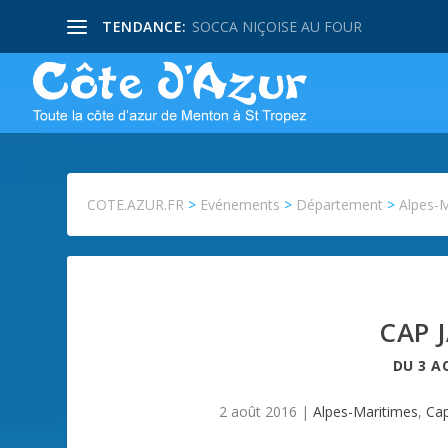
TENDANCE:
SOCCA NIÇOISE AU FOUR
COTE.AZUR.FR
>
Evénements
>
Département
>
Alpes-
CAP J
DU
3 A
2 août 2016
|
Alpes-Maritimes
,
Cap