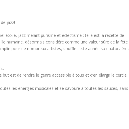
 de jazz!
el étoilé, jazz mêlant purisme et éclectisme : telle est la recette de
 taille humaine, désormais considéré comme une valeur sûre de la fête
emplin pour de nombreux artistes, souffle cette année sa quatorzièm
ût.
 but est de rendre le genre accessible à tous et d’en élargir le cercle
 toutes les énergies musicales et se savoure à toutes les sauces, sans