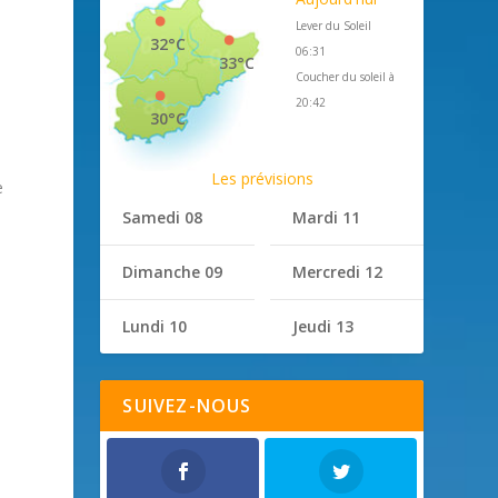
Lever du Soleil
32°C
06:31
33°C
Coucher du soleil à
20:42
30°C
Les prévisions
e
Samedi 08
Mardi 11
Dimanche 09
Mercredi 12
Lundi 10
Jeudi 13
SUIVEZ-NOUS