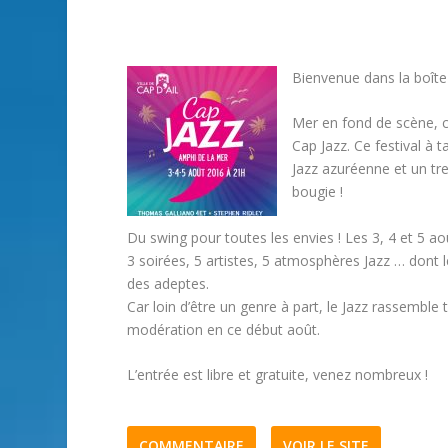
Bienvenue dans la boîte
Mer en fond de scène, ci
Cap Jazz. Ce festival à
Jazz azuréenne et un tr
bougie !
Du swing pour toutes les envies ! Les 3, 4 et 5 ao
3 soirées, 5 artistes, 5 atmosphères Jazz … dont le
des adeptes.
Car loin d’être un genre à part, le Jazz rassemble
modération en ce début août.
L’entrée est libre et gratuite, venez nombreux !
COMMENTAIRE
VOIR LE SITE