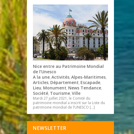
Nice entre au Patrimoine Mondial
de l’Unesco
A la une
Activités
Alpes-Maritimes
,
,
,
Articles
Département
Escapade
,
,
,
Lieu
Monument
News Tendance
,
,
,
Société
Tourisme
Ville
,
,
Mardi 27 juillet 2021, le Comité du
patrimoine mondial a inscrit sur la Liste du
patrimoine mondial de l’UNESCO
[…]
NEWSLETTER