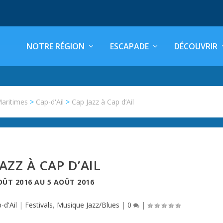
NOTRE RÉGION
ESCAPADE
DÉCOUVRIR
Maritimes
>
Cap-d'Ail
>
Cap Jazz à Cap d’Ail
AZZ À CAP D’AIL
OÛT 2016
AU
5 AOÛT 2016
-d'Ail
|
Festivals
,
Musique Jazz/Blues
|
0
|