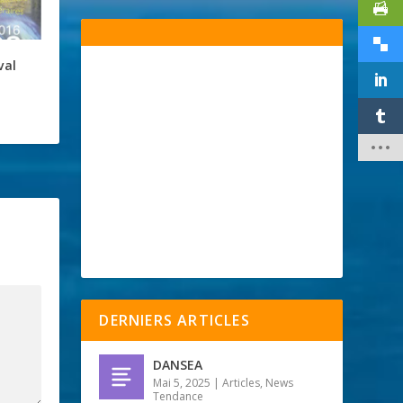
val
n
DERNIERS ARTICLES
DANSEA
Mai 5, 2025
|
Articles
,
News
Tendance