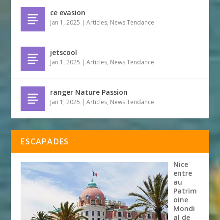
ce evasion
Jan 1, 2025
|
Articles
,
News Tendance
jetscool
Jan 1, 2025
|
Articles
,
News Tendance
ranger Nature Passion
Jan 1, 2025
|
Articles
,
News Tendance
ESCAPADES
Nice
entre
au
Patrim
oine
Mondi
al de