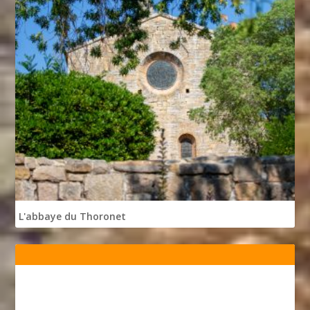
L'abbaye du Thoronet