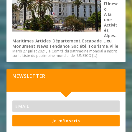
l’Unesc
o
A la
une
,
Activit
és
,
Alpes-
Maritimes
Articles
Département
Escapade
Lieu
,
,
,
,
,
Monument
News Tendance
Société
Tourisme
Ville
,
,
,
,
Mardi 27 juillet 2021, le Comité du patrimoine mondial a inscrit
sur la Liste du patrimoine mondial de l’UNESCO
[…]
NEWSLETTER
Je m'inscris