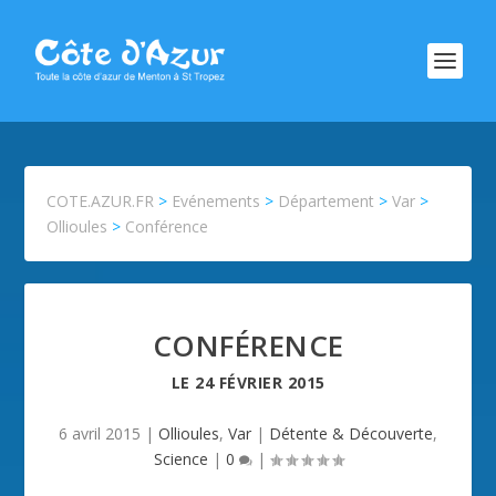
COTE.AZUR.FR
>
Evénements
>
Département
>
Var
>
Ollioules
>
Conférence
CONFÉRENCE
LE
24 FÉVRIER 2015
6 avril 2015
|
Ollioules
,
Var
|
Détente & Découverte
,
Science
|
0
|