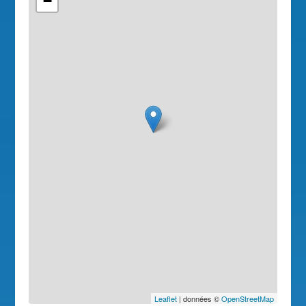
−
Leaflet
| données ©
OpenStreetMap