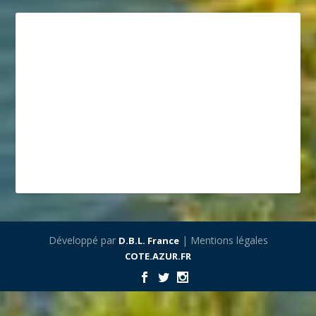
Développé par
| Mentions légales
D.B.L. France
COTE.AZUR.FR