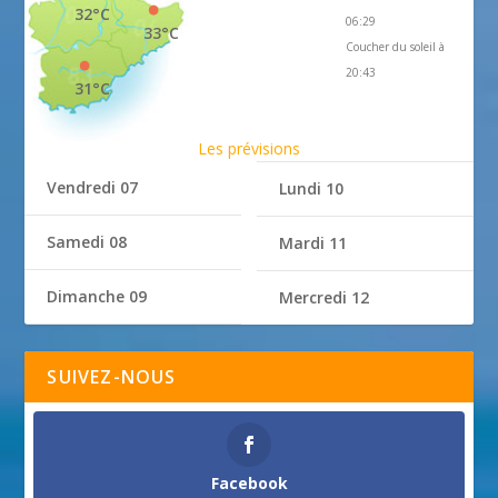
32°C
06:29
33°C
Coucher du soleil à
20:43
31°C
Les prévisions
Vendredi 07
Lundi 10
Samedi 08
Mardi 11
Dimanche 09
Mercredi 12
SUIVEZ-NOUS
Facebook