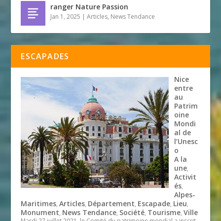
ranger Nature Passion
Jan 1, 2025
|
Articles
,
News Tendance
ESCAPADES
Nice
entre
au
Patrim
oine
Mondi
al de
l’Unesc
o
A la
une
,
Activit
és
,
Alpes-
Maritimes
Articles
Département
Escapade
Lieu
,
,
,
,
,
Monument
News Tendance
Société
Tourisme
Ville
,
,
,
,
Mardi 27 juillet 2021, le Comité du patrimoine mondial a inscrit