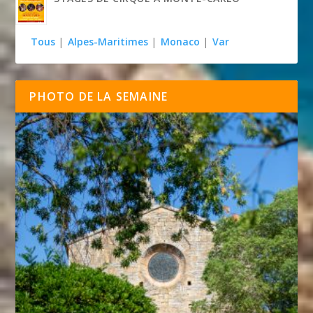
Tous
|
Alpes-Maritimes
|
Monaco
|
Var
PHOTO DE LA SEMAINE