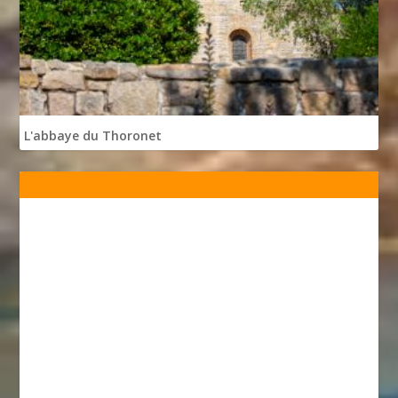
L'abbaye du Thoronet