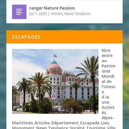
ranger Nature Passion
Jan 1, 2025
|
Articles
,
News Tendance
ESCAPADES
Nice
entre
au
Patrim
oine
Mondi
al de
l’Unesc
o
A la
une
,
Activit
és
,
Alpes-
Maritimes
Articles
Département
Escapade
Lieu
,
,
,
,
,
Monument
News Tendance
Société
Tourisme
Ville
,
,
,
,