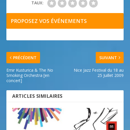
TAUX:
PROPOSEZ VOS ÉVÉNEMENTS
PRÉCÉDENT
SUIVANT
Emir Kusturica & The No
Nice Jazz Festival du 18 au
Smoking Orchestra [en
25 Juillet 2009
concert]
ARTICLES SIMILAIRES