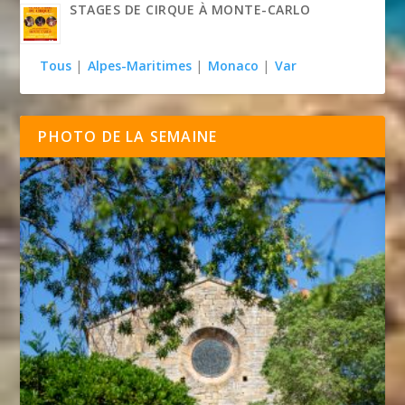
STAGES DE CIRQUE À MONTE-CARLO
Tous
|
Alpes-Maritimes
|
Monaco
|
Var
PHOTO DE LA SEMAINE