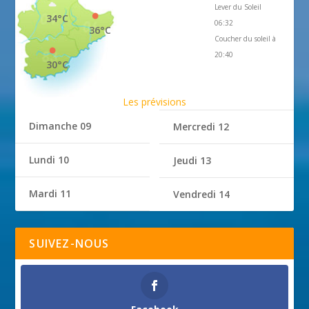
Lever du Soleil
34°C
06:32
36°C
Coucher du soleil à
20:40
30°C
Les prévisions
Dimanche 09
Mercredi 12
Lundi 10
Jeudi 13
Mardi 11
Vendredi 14
SUIVEZ-NOUS