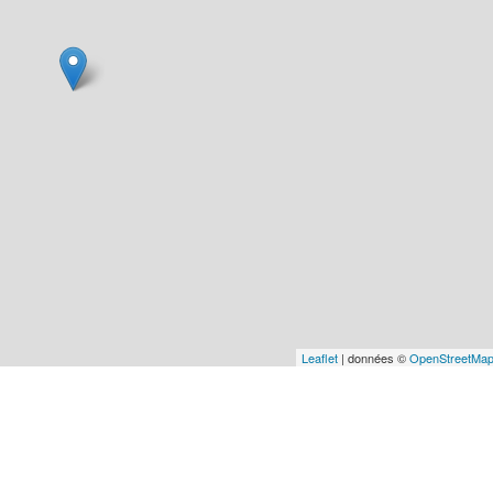
Leaflet
| données ©
OpenStreetMa