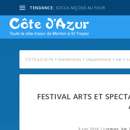
TENDANCE:
SOCCA NIÇOISE AU FOUR
COTE.AZUR.FR
>
Evénements
>
Département
>
Var
>
L
FESTIVAL ARTS ET SPEC
9 juin 2018
|
Lorgues
,
Var