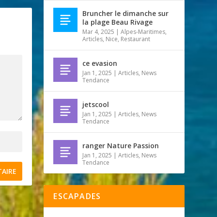
Bruncher le dimanche sur
la plage Beau Rivage
Mar 4, 2025
|
Alpes-Maritimes
,
Articles
,
Nice
,
Restaurant
ce evasion
Jan 1, 2025
|
Articles
,
News
Tendance
jetscool
Jan 1, 2025
|
Articles
,
News
Tendance
ranger Nature Passion
Jan 1, 2025
|
Articles
,
News
Tendance
ESCAPADES