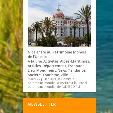
Nice entre au Patrimoine Mondial
de l’Unesco
A la une
Activités
Alpes-Maritimes
,
,
,
Articles
Département
Escapade
,
,
,
Lieu
Monument
News Tendance
,
,
,
Société
Tourisme
Ville
,
,
Mardi 27 juillet 2021, le Comité du
patrimoine mondial a inscrit sur la Liste du
patrimoine mondial de l’UNESCO
[…]
NEWSLETTER