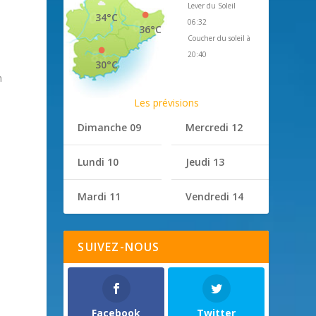
Lever du Soleil
34°C
06:32
36°C
Coucher du soleil à
20:40
30°C
n
Les prévisions
Dimanche 09
Mercredi 12
Lundi 10
Jeudi 13
Mardi 11
Vendredi 14
SUIVEZ-NOUS
Facebook
Twitter