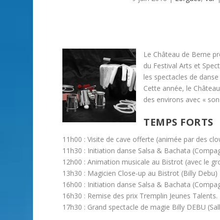
Le Château de Berne pr
du Festival Arts et Spec
les spectacles de danse
Cette année, le Château
des environs avec « son
TEMPS FORTS
11h00 : Visite de cave offerte (animée par des cl
11h30 : Initiation danse Salsa & Bachata (Compa
12h00 : Animation musicale au Bistrot (avec le g
13h30 : Magicien Close-up au Bistrot (Billy Debu)
16h00 : Initiation danse Salsa & Bachata (Compa
16h30 : Remise des prix Tremplin Jeunes Talents.
17h30 : Grand spectacle de magie Billy DEBU (Sal