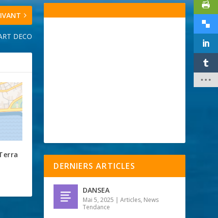
IVANT
ART DECO
Terra
DERNIERS ARTICLES
DANSEA
Mai 5, 2025
|
Articles
,
News
Tendance