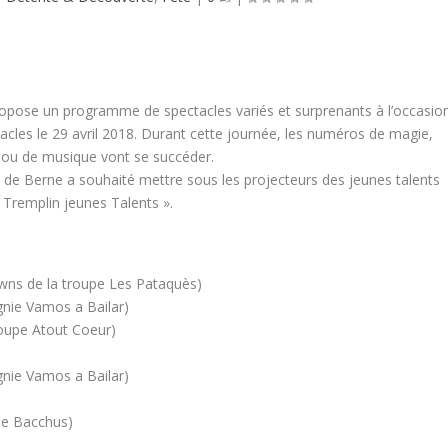
opose un programme de spectacles variés et surprenants à l’occasio
tacles le 29 avril 2018. Durant cette journée, les numéros de magie,
 ou de musique vont se succéder.
 de Berne a souhaité mettre sous les projecteurs des jeunes talents
 Tremplin jeunes Talents ».
owns de la troupe Les Pataquès)
gnie Vamos a Bailar)
roupe Atout Coeur)
gnie Vamos a Bailar)
le Bacchus)