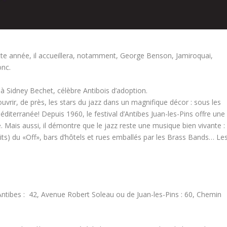
Cette année, il accueillera, notamment, George Benson, Jamiroquai,
onc.
 Sidney Bechet, célèbre Antibois d’adoption.
ouvrir, de près, les stars du jazz dans un magnifique décor : sous les
éditerranée! Depuis 1960, le festival d’Antibes Juan-les-Pins offre une
. Mais aussi, il démontre que le jazz reste une musique bien vivante :
its) du «Off», bars d’hôtels et rues emballés par les Brass Bands… Le
ntibes : 42, Avenue Robert Soleau ou de Juan-les-Pins : 60, Chemin