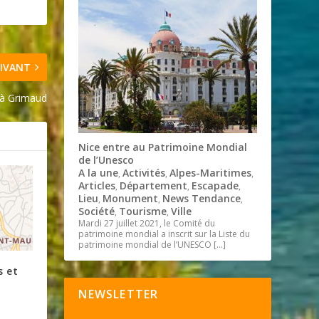
IVANT
 à Grimaud
Nice entre au Patrimoine Mondial
de l’Unesco
A la une
Activités
Alpes-Maritimes
,
,
,
Articles
Département
Escapade
,
,
,
Lieu
Monument
News Tendance
,
,
,
Société
Tourisme
Ville
,
,
Mardi 27 juillet 2021, le Comité du
patrimoine mondial a inscrit sur la Liste du
patrimoine mondial de l’UNESCO
[…]
s et
NEWSLETTER