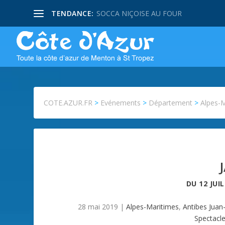
TENDANCE:
SOCCA NIÇOISE AU FOUR
COTE.AZUR.FR
>
Evénements
>
Département
>
Alpes-
DU
12 JUI
28 mai 2019
|
Alpes-Maritimes
,
Antibes Juan-
Spectacl