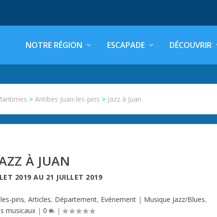
NOTRE RÉGION
ESCAPADE
DÉCOUVRIR
Maritimes
>
Antibes Juan-les-pins
>
Jazz à Juan
JAZZ À JUAN
LLET 2019
AU
21 JUILLET 2019
les-pins
,
Articles
,
Département
,
Evénement
|
Musique Jazz/Blues
,
es musicaux
|
0
|