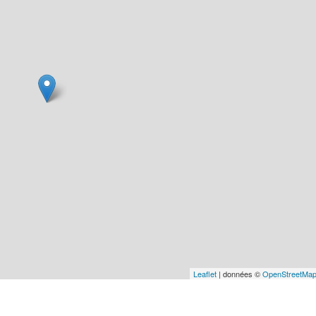
Leaflet
| données ©
OpenStreetMa