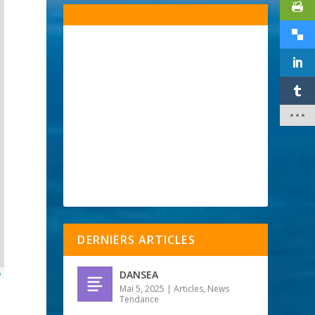
DERNIERS ARTICLES
p
DANSEA
Mai 5, 2025
|
Articles
,
News
Tendance