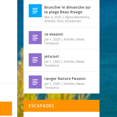
Bruncher le dimanche sur
la plage Beau Rivage
Mar 4, 2025
|
Alpes-Maritimes
,
Articles
,
Nice
,
Restaurant
ce evasion
Jan 1, 2025
|
Articles
,
News
Tendance
jetscool
Jan 1, 2025
|
Articles
,
News
Tendance
ranger Nature Passion
Jan 1, 2025
|
Articles
,
News
Tendance
ESCAPADES