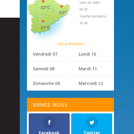
Lever du Soleil
32°C
06:29
33°C
Coucher du soleil à
20:43
31°C
Les prévisions
Vendredi 07
Lundi 10
Samedi 08
Mardi 11
Dimanche 09
Mercredi 12
SUIVEZ-NOUS
Facebook
Twitter