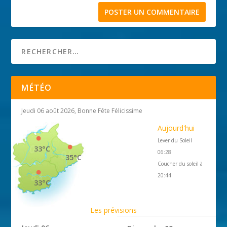
MÉTÉO
Jeudi 06 août 2026, Bonne Fête Félicissime
Aujourd'hui
Lever du Soleil
33°C
06:28
35°C
Coucher du soleil à
20:44
33°C
Les prévisions