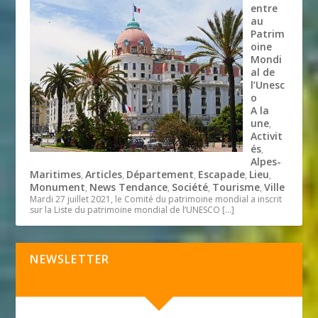
entre
au
Patrim
oine
Mondi
al de
l’Unesc
o
A la
une
,
Activit
és
,
Alpes-
Maritimes
Articles
Département
Escapade
Lieu
,
,
,
,
,
Monument
News Tendance
Société
Tourisme
Ville
,
,
,
,
Mardi 27 juillet 2021, le Comité du patrimoine mondial a inscrit
sur la Liste du patrimoine mondial de l’UNESCO
[…]
NEWSLETTER