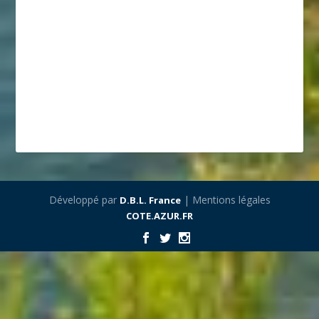
Développé par
| Mentions légales
D.B.L. France
COTE.AZUR.FR