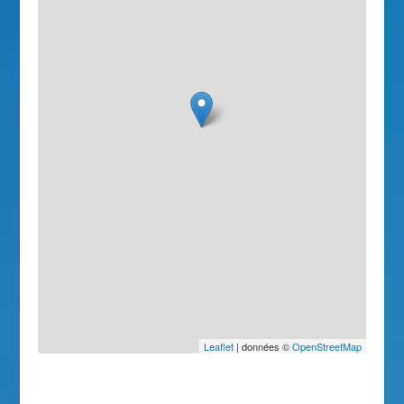
Leaflet
| données ©
OpenStreetMap