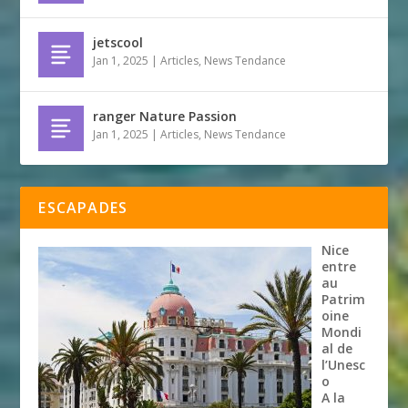
jetscool
Jan 1, 2025
|
Articles
,
News Tendance
ranger Nature Passion
Jan 1, 2025
|
Articles
,
News Tendance
ESCAPADES
Nice
entre
au
Patrim
oine
Mondi
al de
l’Unesc
o
A la