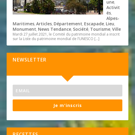
une
,
Activit
és
,
Alpes-
Maritimes
Articles
Département
Escapade
Lieu
,
,
,
,
,
Monument
News Tendance
Société
Tourisme
Ville
,
,
,
,
Mardi 27 juillet 2021, le Comité du patrimoine mondial a inscrit
sur la Liste du patrimoine mondial de l’UNESCO
[…]
NEWSLETTER
Je m'inscris
RECETTES