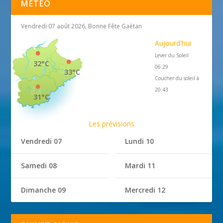
MÉTÉO
Vendredi 07 août 2026, Bonne Fête Gaétan
Aujourd'hui
Lever du Soleil
32°C
06:29
33°C
Coucher du soleil à
20:43
31°C
Les prévisions
Vendredi 07
Lundi 10
Samedi 08
Mardi 11
Dimanche 09
Mercredi 12