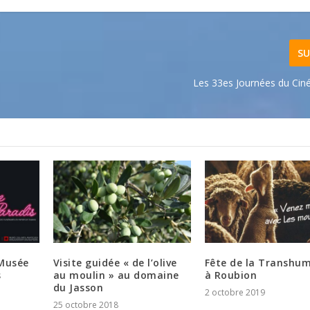
SU
Les 33es Journées du Ciné
 Musée
Visite guidée « de l’olive
Fête de la Transhu
s
au moulin » au domaine
à Roubion
du Jasson
2 octobre 2019
25 octobre 2018