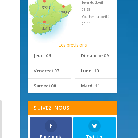
Lever du Soleil
33°C
06:28
35°C
Coucher du soleil à
20:44
33°C
Les prévisions
Jeudi 06
Dimanche 09
Vendredi 07
Lundi 10
Samedi 08
Mardi 11
SUIVEZ-NOUS
Facebook
Twitter