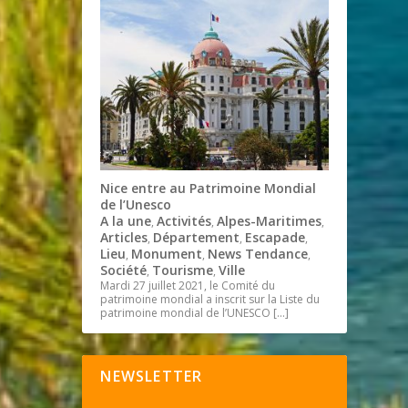
Nice entre au Patrimoine Mondial
de l’Unesco
A la une
Activités
Alpes-Maritimes
,
,
,
Articles
Département
Escapade
,
,
,
Lieu
Monument
News Tendance
,
,
,
Société
Tourisme
Ville
,
,
Mardi 27 juillet 2021, le Comité du
patrimoine mondial a inscrit sur la Liste du
patrimoine mondial de l’UNESCO
[…]
NEWSLETTER