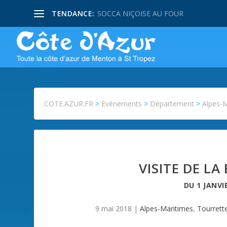
TENDANCE:
SOCCA NIÇOISE AU FOUR
COTE.AZUR.FR
>
Evénements
>
Département
>
Alpes-
VISITE DE LA
DU
1 JANVI
9 mai 2018
|
Alpes-Maritimes
,
Tourrett