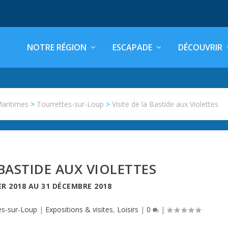
NOTRE RÉGION
ESCAPADE
DÉCOUVRIR
Maritimes
>
Tourrettes-sur-Loup
>
Visite de la Bastide aux Violettes
 BASTIDE AUX VIOLETTES
ER 2018
AU
31 DÉCEMBRE 2018
es-sur-Loup
|
Expositions & visites
,
Loisirs
|
0
|