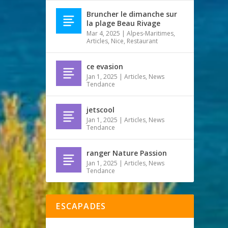
Bruncher le dimanche sur
la plage Beau Rivage
Mar 4, 2025
|
Alpes-Maritimes
,
Articles
,
Nice
,
Restaurant
ce evasion
Jan 1, 2025
|
Articles
,
News
Tendance
jetscool
Jan 1, 2025
|
Articles
,
News
Tendance
ranger Nature Passion
Jan 1, 2025
|
Articles
,
News
Tendance
ESCAPADES