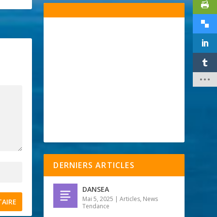
DERNIERS ARTICLES
DANSEA
Mai 5, 2025
|
Articles
,
News
Tendance