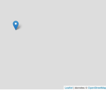
Leaflet
| données ©
OpenStreetMa