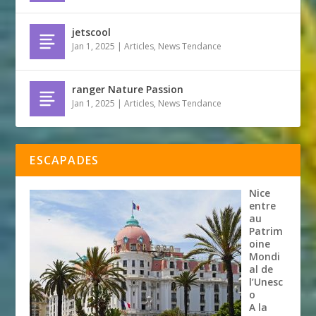
jetscool
Jan 1, 2025
|
Articles
,
News Tendance
ranger Nature Passion
Jan 1, 2025
|
Articles
,
News Tendance
ESCAPADES
Nice
entre
au
Patrim
oine
Mondi
al de
l’Unesc
o
A la