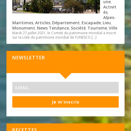
une
,
Activit
és
,
Alpes-
Maritimes
Articles
Département
Escapade
Lieu
,
,
,
,
,
Monument
News Tendance
Société
Tourisme
Ville
,
,
,
,
Mardi 27 juillet 2021, le Comité du patrimoine mondial a inscrit
sur la Liste du patrimoine mondial de l’UNESCO
[…]
NEWSLETTER
Je m'inscris
RECETTES