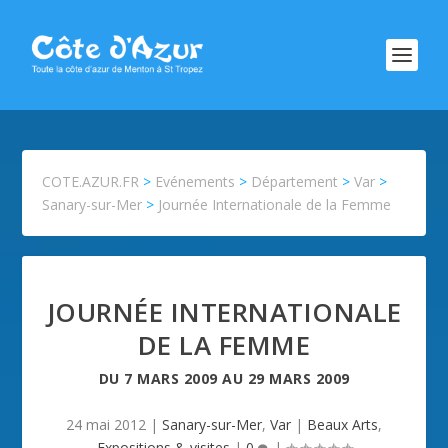
COTE.AZUR.FR
>
Evénements
>
Département
>
Var
>
Sanary-sur-Mer
>
Journée Internationale de la Femme
JOURNÉE INTERNATIONALE
DE LA FEMME
DU
7 MARS 2009
AU
29 MARS 2009
24 mai 2012
|
Sanary-sur-Mer
,
Var
|
Beaux Arts
,
Expositions & visites
|
0
|