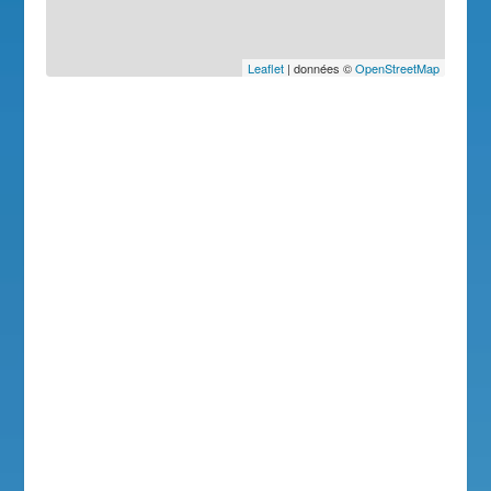
Leaflet
| données ©
OpenStreetMap