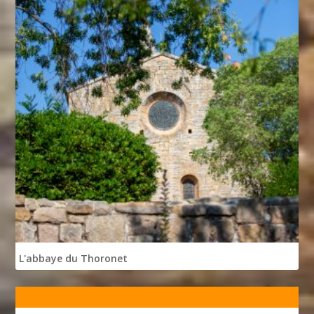
L'abbaye du Thoronet