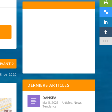
IVANT
athos 2020
DERNIERS ARTICLES
DANSEA
Mai 5, 2025
|
Articles
,
News
Tendance