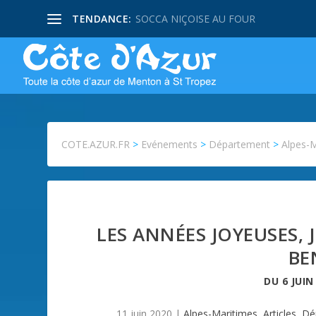
TENDANCE:
SOCCA NIÇOISE AU FOUR
COTE.AZUR.FR
>
Evénements
>
Département
>
Alpes-
LES ANNÉES JOYEUSES, 
BE
DU
6 JUIN
11 juin 2020
|
Alpes-Maritimes
,
Articles
,
Dé