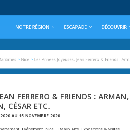
NOTRE RÉGION
ESCAPADE
DÉCOUVRIR
Maritimes
>
Nice
>
Les Années Joyeuses, Jean Ferrero & Friends : Arm
JEAN FERRERO & FRIENDS : ARMAN,
N, CÉSAR ETC.
 2020
AU
15 NOVEMBRE 2020
partement
,
Evénement
,
Nice
|
Beaux Arts
,
Expositions & visites
,