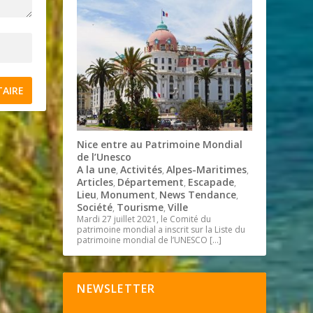
Nice entre au Patrimoine Mondial
de l’Unesco
A la une
Activités
Alpes-Maritimes
,
,
,
Articles
Département
Escapade
,
,
,
Lieu
Monument
News Tendance
,
,
,
Société
Tourisme
Ville
,
,
Mardi 27 juillet 2021, le Comité du
patrimoine mondial a inscrit sur la Liste du
patrimoine mondial de l’UNESCO
[…]
NEWSLETTER