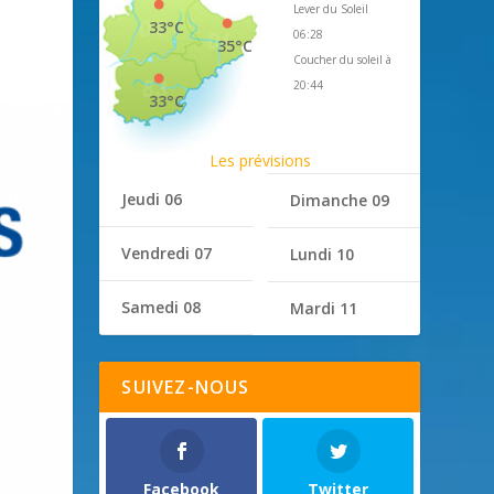
Lever du Soleil
33°C
06:28
35°C
Coucher du soleil à
20:44
33°C
Les prévisions
Jeudi 06
Dimanche 09
Vendredi 07
Lundi 10
Samedi 08
Mardi 11
SUIVEZ-NOUS
Facebook
Twitter