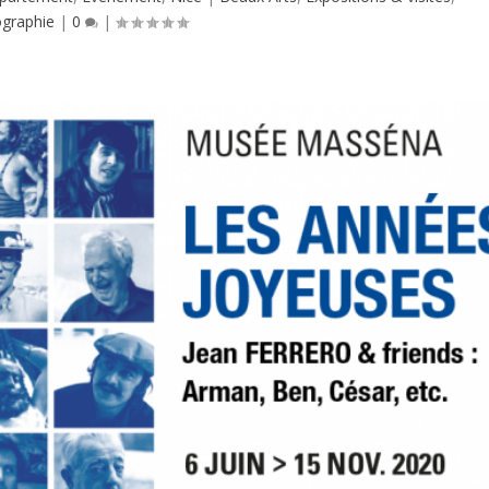
graphie
|
0
|