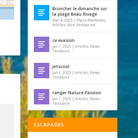
Bruncher le dimanche sur
la plage Beau Rivage
Mar 4, 2025
|
Alpes-Maritimes
,
Articles
,
Nice
,
Restaurant
ce evasion
Jan 1, 2025
|
Articles
,
News
Tendance
jetscool
Jan 1, 2025
|
Articles
,
News
Tendance
ranger Nature Passion
Jan 1, 2025
|
Articles
,
News
Tendance
ESCAPADES