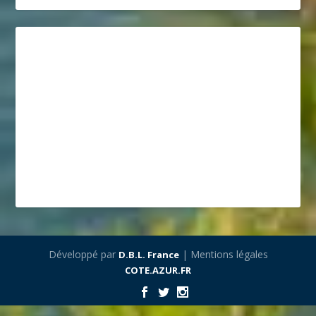
Développé par
| Mentions légales
D.B.L. France
COTE.AZUR.FR