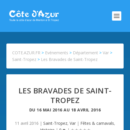
COTE.AZUR.FR
>
Evénements
>
Département
>
Var
>
Saint-Tropez
>
Les Bravades de Saint-Tropez
LES BRAVADES DE SAINT-
TROPEZ
DU
16 MAI 2016
AU
18 AVRIL 2016
11 avril 2016
|
Saint-Tropez
,
Var
|
Fêtes & carnavals
,
Histoire
|
0
|