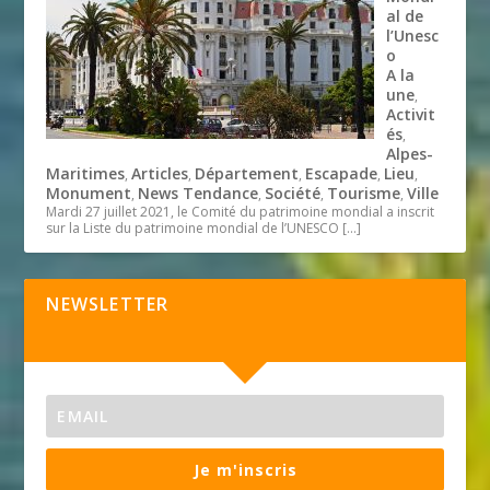
al de
l’Unesc
o
A la
une
,
Activit
és
,
Alpes-
Maritimes
Articles
Département
Escapade
Lieu
,
,
,
,
,
Monument
News Tendance
Société
Tourisme
Ville
,
,
,
,
Mardi 27 juillet 2021, le Comité du patrimoine mondial a inscrit
sur la Liste du patrimoine mondial de l’UNESCO
[…]
NEWSLETTER
Je m'inscris