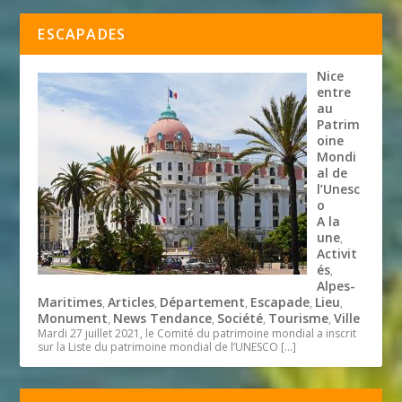
ESCAPADES
Nice
entre
au
Patrim
oine
Mondi
al de
l’Unesc
o
A la
une
,
Activit
és
,
Alpes-
Maritimes
Articles
Département
Escapade
Lieu
,
,
,
,
,
Monument
News Tendance
Société
Tourisme
Ville
,
,
,
,
Mardi 27 juillet 2021, le Comité du patrimoine mondial a inscrit
sur la Liste du patrimoine mondial de l’UNESCO
[…]