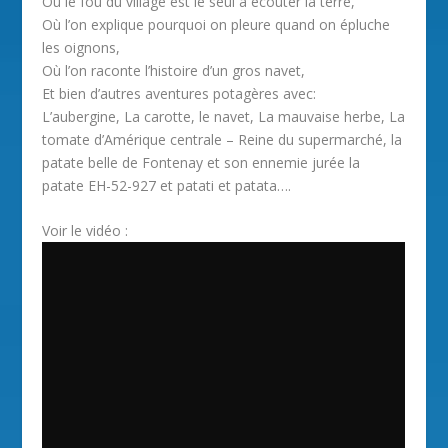
Où le fou du village est le seul à écouter la terre,
Où l’on explique pourquoi on pleure quand on épluche
les oignons,
Où l’on raconte l’histoire d’un gros navet,
Et bien d’autres aventures potagères avec:
L’aubergine, La carotte, le navet, La mauvaise herbe, La
tomate d’Amérique centrale – Reine du supermarché, la
patate belle de Fontenay et son ennemie jurée la
patate EH-52-927 et patati et patata….
Voir le vidéo :