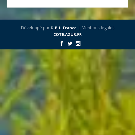
Développé par
| Mentions légales
D.B.L. France
COTE.AZUR.FR