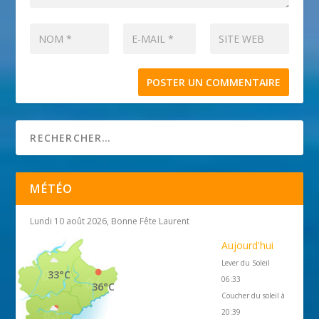
MÉTÉO
Lundi 10 août 2026, Bonne Fête Laurent
Aujourd'hui
Lever du Soleil
33°C
06:33
36°C
Coucher du soleil à
20:39