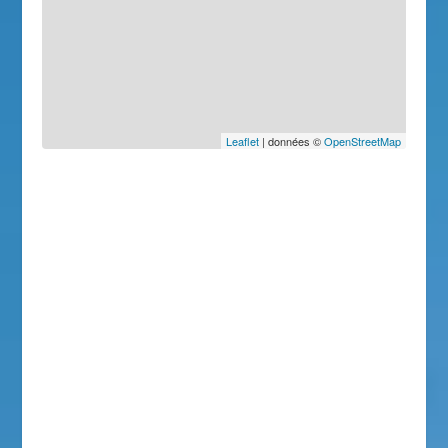
Leaflet
| données ©
OpenStreetMap