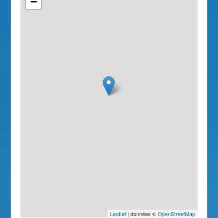
−
Leaflet
| données ©
OpenStreetMap