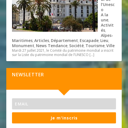
l’Unesc
o
A la
une
,
Activit
és
,
Alpes-
Maritimes
Articles
Département
Escapade
Lieu
,
,
,
,
,
Monument
News Tendance
Société
Tourisme
Ville
,
,
,
,
Mardi 27 juillet 2021, le Comité du patrimoine mondial a inscrit
sur la Liste du patrimoine mondial de l’UNESCO
[…]
NEWSLETTER
Je m'inscris