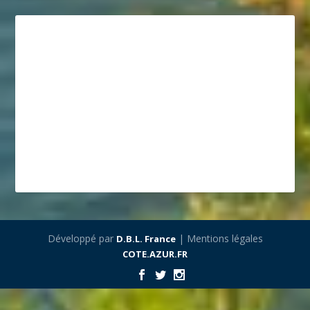
Développé par
| Mentions légales
D.B.L. France
COTE.AZUR.FR