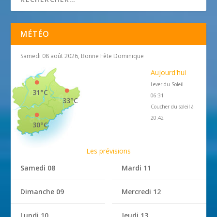
MÉTÉO
Samedi 08 août 2026, Bonne Fête Dominique
Aujourd'hui
Lever du Soleil
31°C
06:31
33°C
Coucher du soleil à
20:42
30°C
Les prévisions
Samedi 08
Mardi 11
Dimanche 09
Mercredi 12
Lundi 10
Jeudi 13