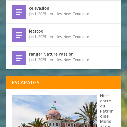
ce evasion
Jan 1, 2025
|
Articles
,
News Tendance
jetscool
Jan 1, 2025
|
Articles
,
News Tendance
ranger Nature Passion
Jan 1, 2025
|
Articles
,
News Tendance
ESCAPADES
Nice
entre
au
Patrim
oine
Mondi
al de