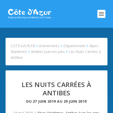
COTE.AZUR.FR
>
Evénements
>
Département
>
Alpes-
Maritimes
>
Antibes Juan-les-pins
>
Les Nuits Carrées à
Antibes
LES NUITS CARRÉES À
ANTIBES
DU
27 JUIN 2019
AU
29 JUIN 2019
24 mai 2019
|
Alpes-Maritimes
,
Antibes Juan-les-pins
,