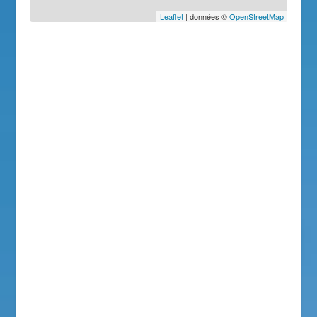
Leaflet
| données ©
OpenStreetMap