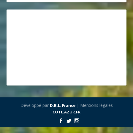
Développé par
| Mentions légales
D.B.L. France
COTE.AZUR.FR