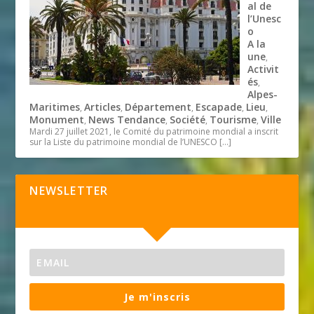
al de
l’Unesc
o
A la
une
,
Activit
és
,
Alpes-
Maritimes
Articles
Département
Escapade
Lieu
,
,
,
,
,
Monument
News Tendance
Société
Tourisme
Ville
,
,
,
,
Mardi 27 juillet 2021, le Comité du patrimoine mondial a inscrit
sur la Liste du patrimoine mondial de l’UNESCO
[…]
NEWSLETTER
Je m'inscris