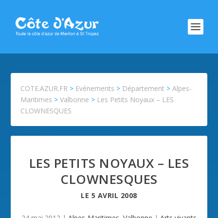
COTE.AZUR.FR
>
Evénements
>
Département
>
Alpes-
Maritimes
>
Valbonne
>
Les Petits Noyaux – LES
CLOWNESQUES
LES PETITS NOYAUX – LES
CLOWNESQUES
LE
5 AVRIL 2008
24 mai 2012
|
Alpes-Maritimes
,
Valbonne
|
Arts vivants