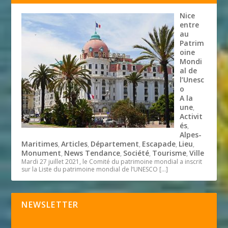
Nice
entre
au
Patrim
oine
Mondi
al de
l’Unesc
o
A la
une
,
Activit
és
,
Alpes-
Maritimes
Articles
Département
Escapade
Lieu
,
,
,
,
,
Monument
News Tendance
Société
Tourisme
Ville
,
,
,
,
Mardi 27 juillet 2021, le Comité du patrimoine mondial a inscrit
sur la Liste du patrimoine mondial de l’UNESCO
[…]
NEWSLETTER