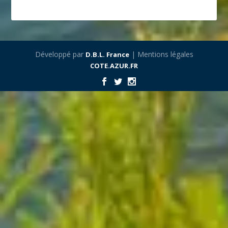
Développé par
| Mentions légales
D.B.L. France
COTE.AZUR.FR