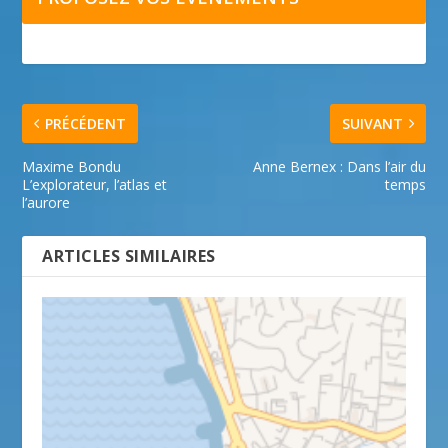
PRÉCÉDENT
SUIVANT
Maxime Bondu
Anne Bernex : Dans l’air du
L’explorateur, l’atlas et
temps
l’aurore
ARTICLES SIMILAIRES