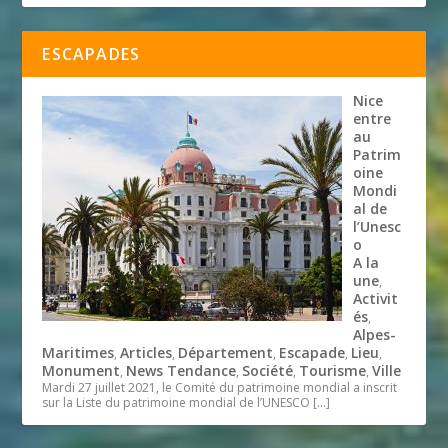
ESCAPADES
Nice
entre
au
Patrim
oine
Mondi
al de
l’Unesc
o
A la
une
,
Activit
és
,
Alpes-
Maritimes
Articles
Département
Escapade
Lieu
,
,
,
,
,
Monument
News Tendance
Société
Tourisme
Ville
,
,
,
,
Mardi 27 juillet 2021, le Comité du patrimoine mondial a inscrit
sur la Liste du patrimoine mondial de l’UNESCO
[…]