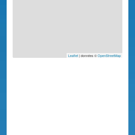
Leaflet
| données ©
OpenStreetMap