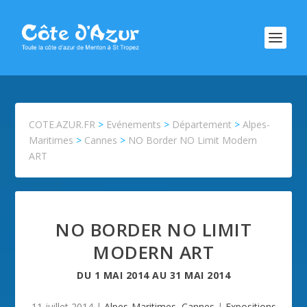
COTE.AZUR.FR
>
Evénements
>
Département
>
Alpes-
Maritimes
>
Cannes
>
NO Border NO Limit Modern
ART
NO BORDER NO LIMIT
MODERN ART
DU
1 MAI 2014
AU
31 MAI 2014
11 juillet 2014
|
Alpes-Maritimes
,
Cannes
|
Expositions