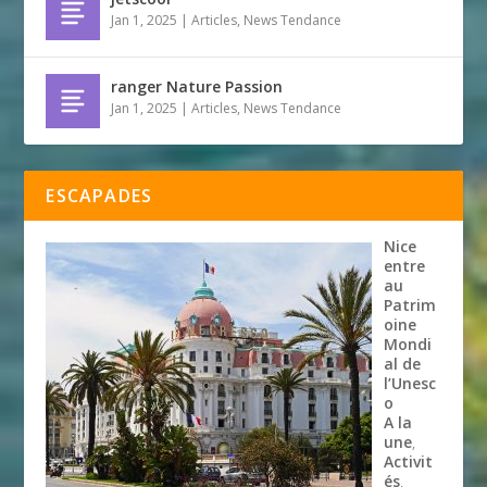
Jan 1, 2025
|
Articles
,
News Tendance
ranger Nature Passion
Jan 1, 2025
|
Articles
,
News Tendance
ESCAPADES
Nice
entre
au
Patrim
oine
Mondi
al de
l’Unesc
o
A la
une
,
Activit
és
,