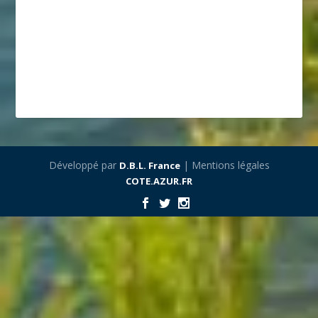
Développé par
| Mentions légales
D.B.L. France
COTE.AZUR.FR