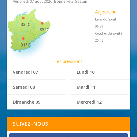
Vendredi 07 août 2026, Bonne Fête Gaétan
Aujourd'hui
Lever du Soleil
33°C
06:29
35°C
Coucher du soleil à
20:43
31°C
Les prévisions
Vendredi 07
Lundi 10
Samedi 08
Mardi 11
Dimanche 09
Mercredi 12
SUIVEZ-NOUS