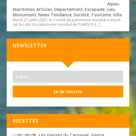
Alpes-
Maritimes
Articles
Département
Escapade
Lieu
,
,
,
,
,
Monument
News Tendance
Société
Tourisme
Ville
,
,
,
,
Mardi 27 juillet 2021, le Comité du patrimoine mondial a inscrit
sur la Liste du patrimoine mondial de l’UNESCO
[…]
NEWSLETTER
Je m'inscris
RECETTES
Les Ganses du Carnaval. Gansa