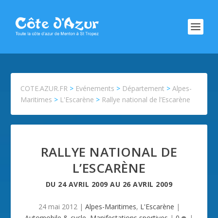
COTE.AZUR.FR
>
Evénements
>
Département
>
Alpes-
Maritimes
>
L'Escarène
>
Rallye national de l’Escarène
RALLYE NATIONAL DE
L’ESCARÈNE
DU
24 AVRIL 2009
AU
26 AVRIL 2009
24 mai 2012
|
Alpes-Maritimes
,
L'Escarène
|
Automobile & cycle
,
Manifestations sportives
|
0
|