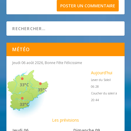
MÉTÉO
Jeudi 06 août 2026, Bonne Fête Félicissime
Aujourd'hui
Lever du Soleil
33°C
06:28
35°C
Coucher du soleil à
20:44
33°C
Les prévisions
Jeudi 06
Dimanche 09