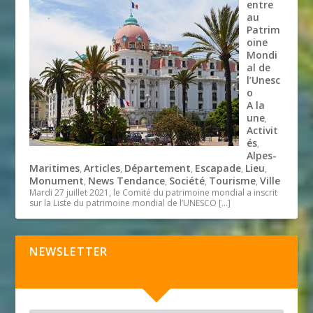
entre
au
Patrim
oine
Mondi
al de
l’Unesc
o
A la
une
,
Activit
és
,
Alpes-
Maritimes
Articles
Département
Escapade
Lieu
,
,
,
,
,
Monument
News Tendance
Société
Tourisme
Ville
,
,
,
,
Mardi 27 juillet 2021, le Comité du patrimoine mondial a inscrit
sur la Liste du patrimoine mondial de l’UNESCO
[…]
NEWSLETTER