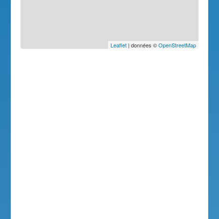
Leaflet
| données ©
OpenStreetMap