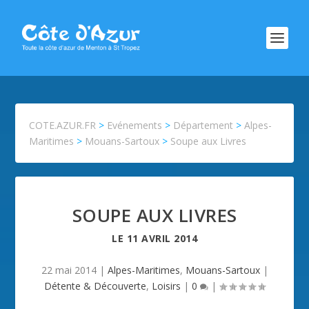
COTE.AZUR.FR
>
Evénements
>
Département
>
Alpes-
Maritimes
>
Mouans-Sartoux
>
Soupe aux Livres
SOUPE AUX LIVRES
LE
11 AVRIL 2014
22 mai 2014
|
Alpes-Maritimes
,
Mouans-Sartoux
|
Détente & Découverte
,
Loisirs
|
0
|