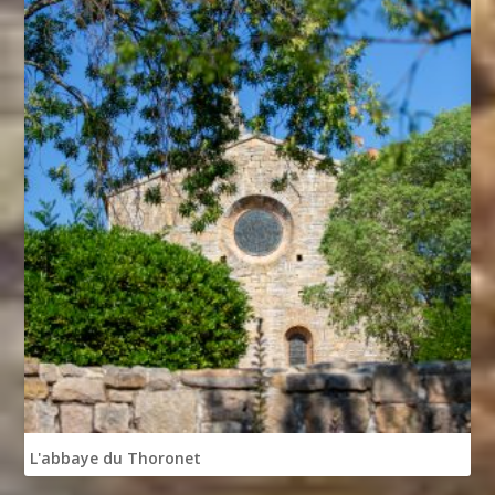
L'abbaye du Thoronet