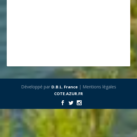
Développé par
| Mentions légales
D.B.L. France
COTE.AZUR.FR