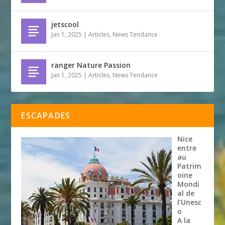
jetscool
Jan 1, 2025
|
Articles
,
News Tendance
ranger Nature Passion
Jan 1, 2025
|
Articles
,
News Tendance
ESCAPADES
Nice
entre
au
Patrim
oine
Mondi
al de
l’Unesc
o
A la