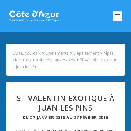
COTE.AZUR.FR
>
Evénements
>
Département
>
Alpes-
Maritimes
>
Antibes Juan-les-pins
>
St Valentin exotique
à Juan les Pins
ST VALENTIN EXOTIQUE À
JUAN LES PINS
DU
27 JANVIER 2016
AU
27 FÉVRIER 2016
8 avril 2016
|
Alpes-Maritimes
,
Antibes Juan-les-pins
|