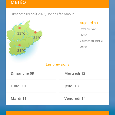
MÉTÉO
Dimanche 09 août 2026, Bonne Fête Amour
Aujourd'hui
Lever du Soleil
33°C
06:32
34°C
Coucher du soleil à
20:40
31°C
Les prévisions
Dimanche 09
Mercredi 12
Lundi 10
Jeudi 13
Mardi 11
Vendredi 14