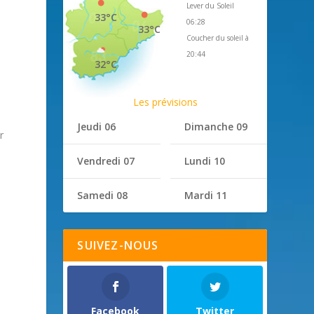
Lever du Soleil
33°C
06:28
33°C
Coucher du soleil à
20:44
32°C
Les prévisions
Jeudi 06
Dimanche 09
r
Vendredi 07
Lundi 10
Samedi 08
Mardi 11
SUIVEZ-NOUS
Facebook
Twitter