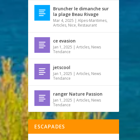
Bruncher le dimanche sur
la plage Beau Rivage
Mar 4, 2025
|
Alpes-Maritimes
,
Articles
,
Nice
,
Restaurant
ce evasion
Jan 1, 2025
|
Articles
,
News
Tendance
jetscool
Jan 1, 2025
|
Articles
,
News
Tendance
ranger Nature Passion
Jan 1, 2025
|
Articles
,
News
Tendance
ESCAPADES