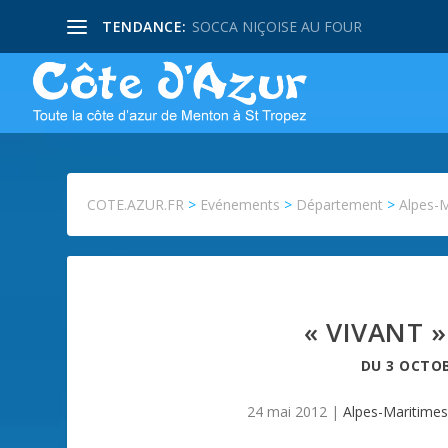
TENDANCE:
SOCCA NIÇOISE AU FOUR
COTE.AZUR.FR
>
Evénements
>
Département
>
Alpes-
« VIVANT 
DU
3 OCTOB
24 mai 2012
|
Alpes-Maritime