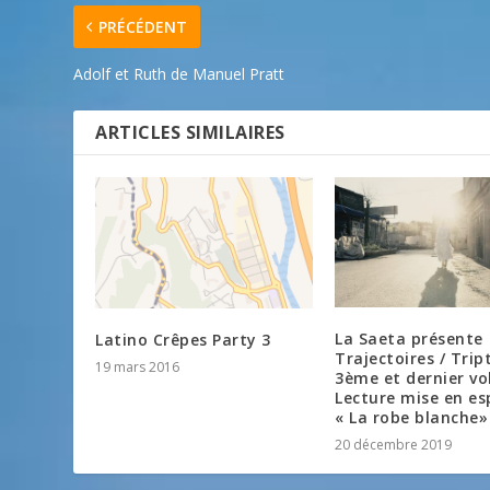
PRÉCÉDENT
Adolf et Ruth de Manuel Pratt
ARTICLES SIMILAIRES
La Saeta présente
Latino Crêpes Party 3
Trajectoires / Trip
19 mars 2016
3ème et dernier vo
Lecture mise en es
« La robe blanche»
20 décembre 2019