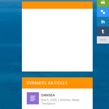
DERNIERS ARTICLES
DANSEA
Mai 5, 2025
|
Articles
,
News
Tendance