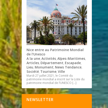
Nice entre au Patrimoine Mondial
de l’Unesco
A la une
Activités
Alpes-Maritimes
,
,
,
Articles
Département
Escapade
,
,
,
Lieu
Monument
News Tendance
,
,
,
Société
Tourisme
Ville
,
,
Mardi 27 juillet 2021, le Comité du
patrimoine mondial a inscrit sur la Liste du
patrimoine mondial de l’UNESCO
[…]
NEWSLETTER