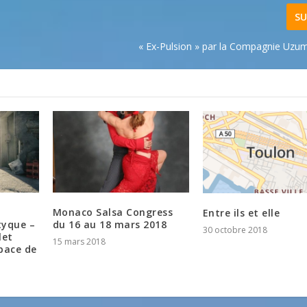
SU
« Ex-Pulsion » par la Compagnie Uzu
Monaco Salsa Congress
Entre ils et elle
tyque –
du 16 au 18 mars 2018
30 octobre 2018
let
15 mars 2018
pace de