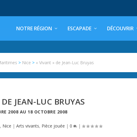
NOTRE RÉGION
ESCAPADE
DÉCOUVRIR
Maritimes
>
Nice
>
« Vivant » de Jean-Luc Bruyas
» DE JEAN-LUC BRUYAS
RE 2008
AU
18 OCTOBRE 2008
s
,
Nice
|
Arts vivants
,
Pièce jouée
|
0
|