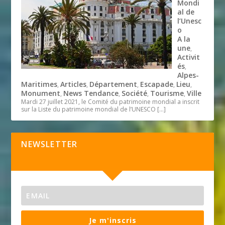
Mondi
al de
l’Unesc
o
A la
une
,
Activit
és
,
Alpes-
Maritimes
Articles
Département
Escapade
Lieu
,
,
,
,
,
Monument
News Tendance
Société
Tourisme
Ville
,
,
,
,
Mardi 27 juillet 2021, le Comité du patrimoine mondial a inscrit
sur la Liste du patrimoine mondial de l’UNESCO
[…]
NEWSLETTER
Je m'inscris