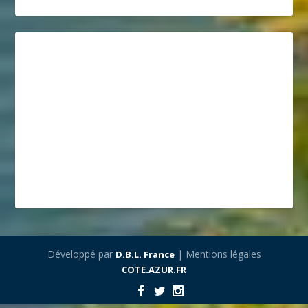
Développé par
| Mentions légales
D.B.L. France
COTE.AZUR.FR