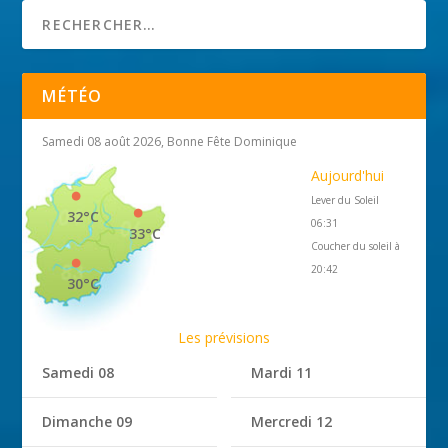
MÉTÉO
Samedi 08 août 2026, Bonne Fête Dominique
Aujourd'hui
Lever du Soleil
32°C
06:31
33°C
Coucher du soleil à
20:42
30°C
Les prévisions
Samedi 08
Mardi 11
Dimanche 09
Mercredi 12