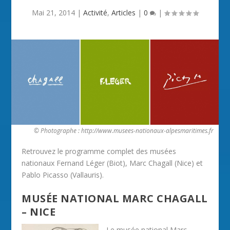
Mai 21, 2014
|
Activité
,
Articles
|
0
|
© Photographe : http://www.musees-nationaux-alpesmaritimes.fr
Retrouvez le programme complet des musées
nationaux Fernand Léger (Biot), Marc Chagall (Nice) et
Pablo Picasso (Vallauris).
MUSÉE NATIONAL MARC CHAGALL
– NICE
Le musée national Marc