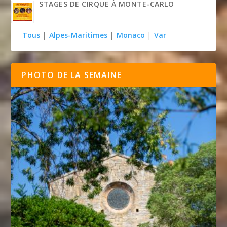
STAGES DE CIRQUE À MONTE-CARLO
Tous
|
Alpes-Maritimes
|
Monaco
|
Var
PHOTO DE LA SEMAINE