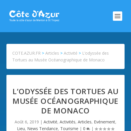
COTE.AZUR.FR
>
Articles
>
Activité
>
L’odyssée des
Tortues au Musée Océanographique de Monaco
L’ODYSSÉE DES TORTUES AU
MUSÉE OCÉANOGRAPHIQUE
DE MONACO
Août 6, 2019
|
Activité
,
Activités
,
Articles
,
Evénement
,
Lieu
,
News Tendance
,
Tourisme
|
0
|