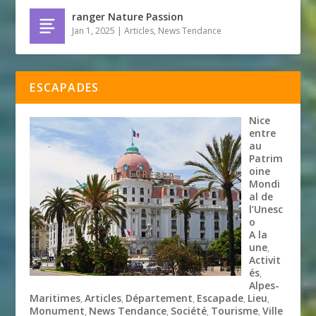
ranger Nature Passion
Jan 1, 2025
|
Articles
,
News Tendance
ESCAPADES
Nice
entre
au
Patrim
oine
Mondi
al de
l’Unesc
o
A la
une
,
Activit
és
,
Alpes-
Maritimes
Articles
Département
Escapade
Lieu
,
,
,
,
,
Monument
News Tendance
Société
Tourisme
Ville
,
,
,
,