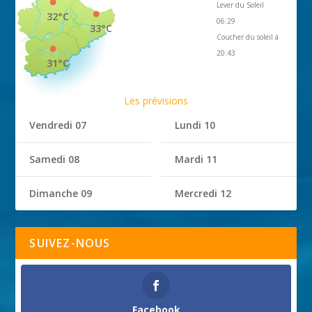
Lever du Soleil
32°C
06:29
33°C
Coucher du soleil à
20:43
31°C
Les prévisions
Vendredi 07
Lundi 10
Samedi 08
Mardi 11
Dimanche 09
Mercredi 12
SUIVEZ-NOUS
Facebook