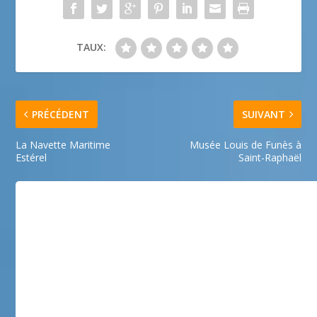
TAUX:
PRÉCÉDENT
SUIVANT
La Navette Maritime
Musée Louis de Funès à
Estérel
Saint-Raphaël