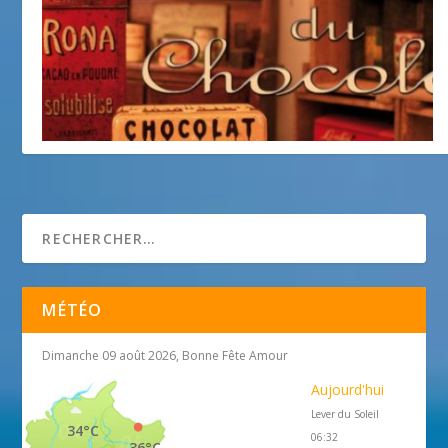
Les Musées en famille
6 mars 2014
MÉTÉO
Dimanche 09 août 2026, Bonne Fête Amour
Aujourd'hui
Lever du Soleil
34°C
06:32
36°C