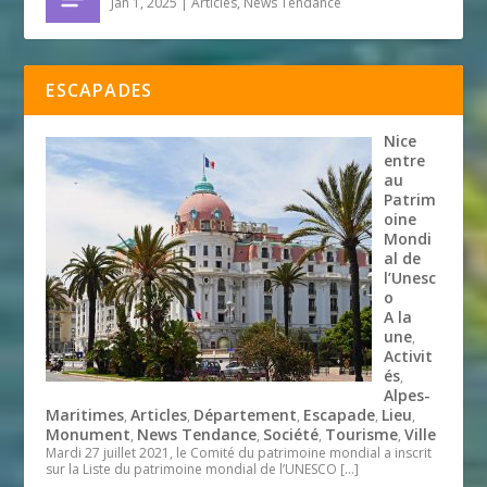
Jan 1, 2025
|
Articles
,
News Tendance
ESCAPADES
Nice
entre
au
Patrim
oine
Mondi
al de
l’Unesc
o
A la
une
,
Activit
és
,
Alpes-
Maritimes
Articles
Département
Escapade
Lieu
,
,
,
,
,
Monument
News Tendance
Société
Tourisme
Ville
,
,
,
,
Mardi 27 juillet 2021, le Comité du patrimoine mondial a inscrit
sur la Liste du patrimoine mondial de l’UNESCO
[…]