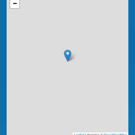
−
Leaflet
| données ©
OpenStreetMap