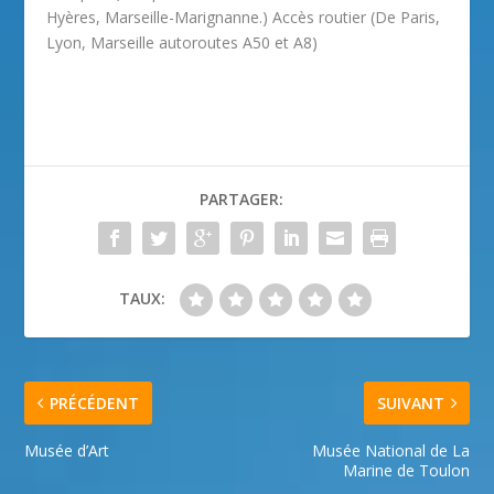
Hyères, Marseille-Marignanne.) Accès routier (De Paris,
Lyon, Marseille autoroutes A50 et A8)
PARTAGER:
TAUX:
PRÉCÉDENT
SUIVANT
Musée d’Art
Musée National de La
Marine de Toulon