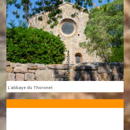
L'abbaye du Thoronet