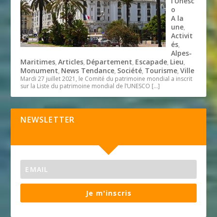
l’Unesc
o
A la
une
,
Activit
és
,
Alpes-
Maritimes
Articles
Département
Escapade
Lieu
,
,
,
,
,
Monument
News Tendance
Société
Tourisme
Ville
,
,
,
,
Mardi 27 juillet 2021, le Comité du patrimoine mondial a inscrit
sur la Liste du patrimoine mondial de l’UNESCO
[…]
NEWSLETTER
Je m'inscris