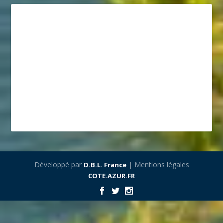
Développé par
| Mentions légales
D.B.L. France
COTE.AZUR.FR