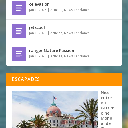
ce evasion
Jan 1, 2025
|
Articles
,
News Tendance
jetscool
Jan 1, 2025
|
Articles
,
News Tendance
ranger Nature Passion
Jan 1, 2025
|
Articles
,
News Tendance
ESCAPADES
Nice
entre
au
Patrim
oine
Mondi
al de