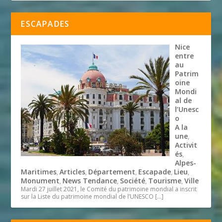
ESCAPADES
Nice
entre
au
Patrim
oine
Mondi
al de
l’Unesc
o
A la
une
,
Activit
és
,
Alpes-
Maritimes
Articles
Département
Escapade
Lieu
,
,
,
,
,
Monument
News Tendance
Société
Tourisme
Ville
,
,
,
,
Mardi 27 juillet 2021, le Comité du patrimoine mondial a inscrit
sur la Liste du patrimoine mondial de l’UNESCO
[…]