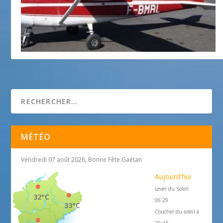
Vol d’initiation avec Aeropilot au Castellet
4 août 2011
MÉTÉO
Vendredi 07 août 2026, Bonne Fête Gaétan
Aujourd'hui
Lever du Soleil
32°C
06:29
33°C
Coucher du soleil à
20:43