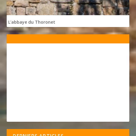
L'abbaye du Thoronet