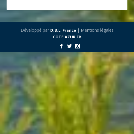
Développé par
| Mentions légales
D.B.L. France
COTE.AZUR.FR