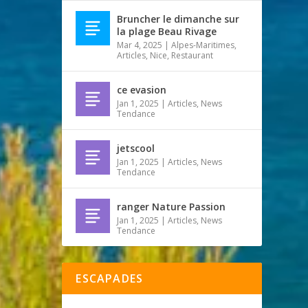
Bruncher le dimanche sur
la plage Beau Rivage
Mar 4, 2025
|
Alpes-Maritimes
,
Articles
,
Nice
,
Restaurant
ce evasion
Jan 1, 2025
|
Articles
,
News
Tendance
jetscool
Jan 1, 2025
|
Articles
,
News
Tendance
ranger Nature Passion
Jan 1, 2025
|
Articles
,
News
Tendance
ESCAPADES