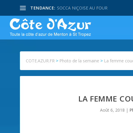
TENDANCE:
SOCCA NIÇOISE AU FOUR
COTE.AZUR.FR
>
Photo de la semaine
>
La femme couc
LA FEMME CO
Août 6, 2018
|
P