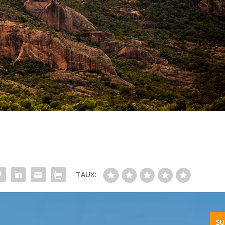
TAUX:
SU