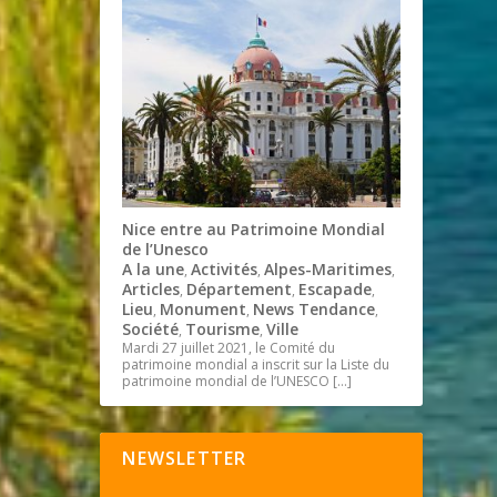
Nice entre au Patrimoine Mondial
de l’Unesco
A la une
Activités
Alpes-Maritimes
,
,
,
Articles
Département
Escapade
,
,
,
Lieu
Monument
News Tendance
,
,
,
Société
Tourisme
Ville
,
,
Mardi 27 juillet 2021, le Comité du
patrimoine mondial a inscrit sur la Liste du
patrimoine mondial de l’UNESCO
[…]
NEWSLETTER