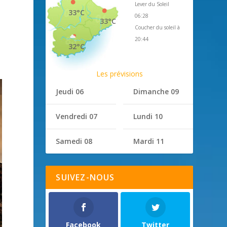
Lever du Soleil
33°C
06:28
33°C
Coucher du soleil à
20:44
32°C
Les prévisions
Jeudi 06
Dimanche 09
Vendredi 07
Lundi 10
Samedi 08
Mardi 11
SUIVEZ-NOUS
Facebook
Twitter