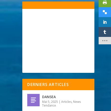
DERNIERS ARTICLES
DANSEA
Mai 5, 2025
|
Articles
,
News
Tendance