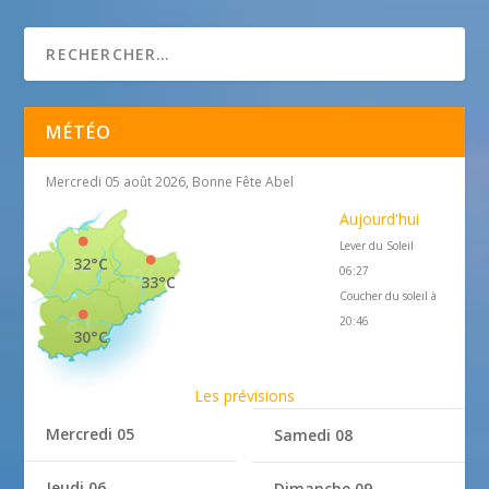
25 avril 2018
MÉTÉO
Mercredi 05 août 2026, Bonne Fête Abel
Aujourd'hui
Lever du Soleil
32°C
06:27
33°C
Coucher du soleil à
20:46
30°C
Les prévisions
Mercredi 05
Samedi 08
Jeudi 06
Dimanche 09