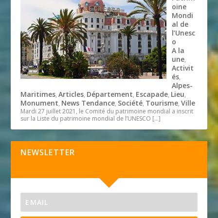
oine
Mondi
al de
l’Unesc
o
A la
une
,
Activit
és
,
Alpes-
Maritimes
Articles
Département
Escapade
Lieu
,
,
,
,
,
Monument
News Tendance
Société
Tourisme
Ville
,
,
,
,
Mardi 27 juillet 2021, le Comité du patrimoine mondial a inscrit
sur la Liste du patrimoine mondial de l’UNESCO
[…]
NEWSLETTER