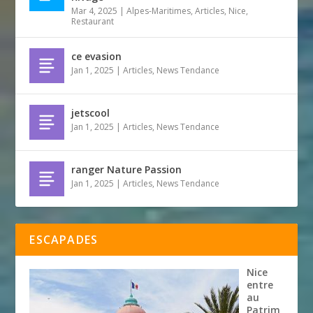
Mar 4, 2025
|
Alpes-Maritimes
,
Articles
,
Nice
,
Restaurant
ce evasion
Jan 1, 2025
|
Articles
,
News Tendance
jetscool
Jan 1, 2025
|
Articles
,
News Tendance
ranger Nature Passion
Jan 1, 2025
|
Articles
,
News Tendance
ESCAPADES
Nice
entre
au
Patrim