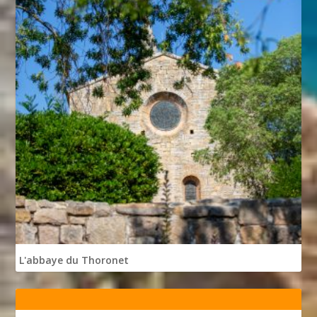
L'abbaye du Thoronet