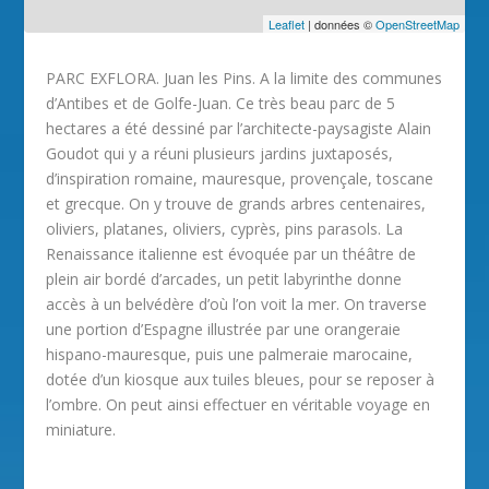
Leaflet
| données ©
OpenStreetMap
PARC EXFLORA. Juan les Pins. A la limite des communes
d’Antibes et de Golfe-Juan. Ce très beau parc de 5
hectares a été dessiné par l’architecte-paysagiste Alain
Goudot qui y a réuni plusieurs jardins juxtaposés,
d’inspiration romaine, mauresque, provençale, toscane
et grecque. On y trouve de grands arbres centenaires,
oliviers, platanes, oliviers, cyprès, pins parasols. La
Renaissance italienne est évoquée par un théâtre de
plein air bordé d’arcades, un petit labyrinthe donne
accès à un belvédère d’où l’on voit la mer. On traverse
une portion d’Espagne illustrée par une orangeraie
hispano-mauresque, puis une palmeraie marocaine,
dotée d’un kiosque aux tuiles bleues, pour se reposer à
l’ombre. On peut ainsi effectuer en véritable voyage en
miniature.