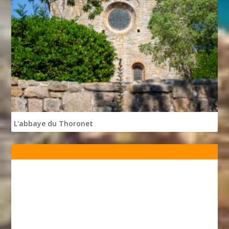
L'abbaye du Thoronet