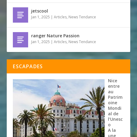
jetscool
Jan 1, 2025
|
Articles
,
News Tendance
ranger Nature Passion
Jan 1, 2025
|
Articles
,
News Tendance
ESCAPADES
Nice
entre
au
Patrim
oine
Mondi
al de
l’Unesc
o
A la
une
,