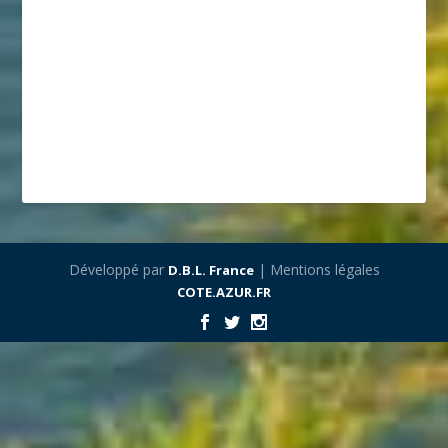
Développé par
| Mentions légales
D.B.L. France
COTE.AZUR.FR