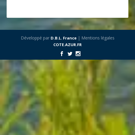
Développé par
| Mentions légales
D.B.L. France
COTE.AZUR.FR