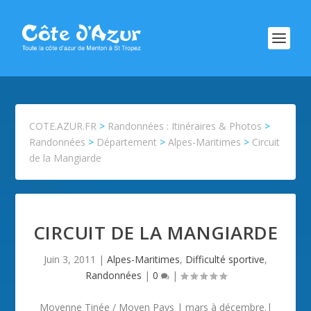
COTE.AZUR.FR
>
Randonnées : Itinéraires & Photos
>
Randonnées
>
Département
>
Alpes-Maritimes
>
Circuit
de la Mangiarde
CIRCUIT DE LA MANGIARDE
Juin 3, 2011
|
Alpes-Maritimes
,
Difficulté sportive
,
Randonnées
|
0
|
Moyenne Tinée / Moyen Pays | mars à décembre.|