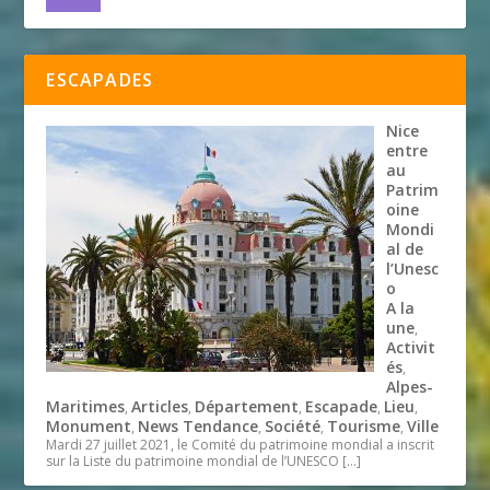
ESCAPADES
Nice
entre
au
Patrim
oine
Mondi
al de
l’Unesc
o
A la
une
,
Activit
és
,
Alpes-
Maritimes
Articles
Département
Escapade
Lieu
,
,
,
,
,
Monument
News Tendance
Société
Tourisme
Ville
,
,
,
,
Mardi 27 juillet 2021, le Comité du patrimoine mondial a inscrit
sur la Liste du patrimoine mondial de l’UNESCO
[…]