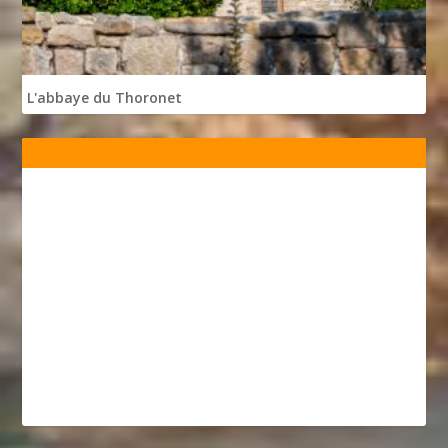
L'abbaye du Thoronet