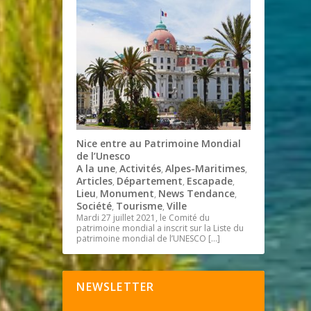
Nice entre au Patrimoine Mondial
de l’Unesco
A la une
Activités
Alpes-Maritimes
,
,
,
Articles
Département
Escapade
,
,
,
Lieu
Monument
News Tendance
,
,
,
Société
Tourisme
Ville
,
,
Mardi 27 juillet 2021, le Comité du
patrimoine mondial a inscrit sur la Liste du
patrimoine mondial de l’UNESCO
[…]
NEWSLETTER