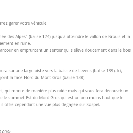
rez garer votre véhicule.
ée des Alpes" (balise 124) jusqu'à atteindre le vallon de Brouis et la
uement en ruine.
cantour en empruntant un sentier qui s'élève doucement dans le bois
ra sur une large piste vers la baisse de Levens (balise 139). Ici,
ejoint la face Nord du Mont Gros (balise 138).
rci, qui monte de manière plus raide mais qui vous fera découvrir un
te le sommet Est du Mont Gros qui est un peu moins haut que le
il offre cependant une vue plus dégagée sur Sospel.
5.000e