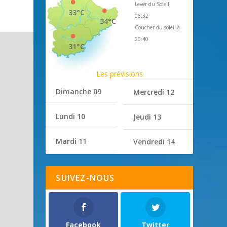
Lever du Soleil
33°C
06:32
34°C
Coucher du soleil à
20:40
31°C
Les prévisions
Dimanche 09
Mercredi 12
Lundi 10
Jeudi 13
Mardi 11
Vendredi 14
SUIVEZ-NOUS
Facebook
Twitter