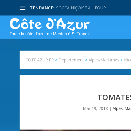
TENDANCE:
SOCCA NIÇOISE AU FOUR
COTE.AZUR.FR
>
Département
>
Alpes-Maritimes
>
Nic
TOMATES
Mar 19, 2018
|
Alpes-Mar