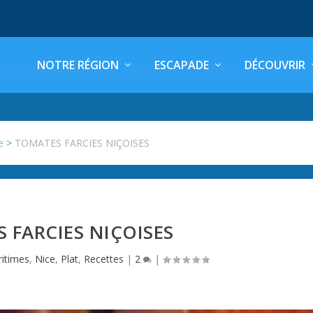
NOTRE RÉGION
ESCAPADE
DÉCOUVRIR
e
>
TOMATES FARCIES NIÇOISES
 FARCIES NIÇOISES
itimes
,
Nice
,
Plat
,
Recettes
|
2
|