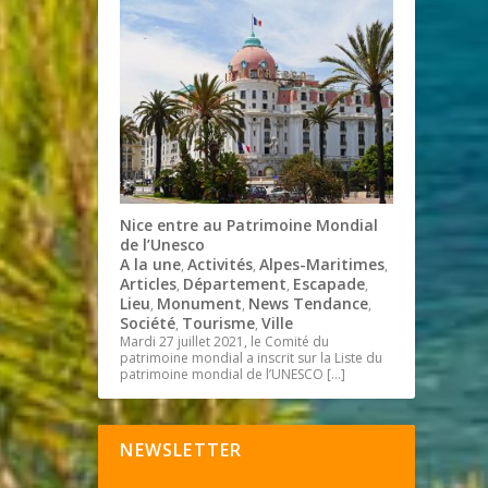
Nice entre au Patrimoine Mondial
de l’Unesco
A la une
Activités
Alpes-Maritimes
,
,
,
Articles
Département
Escapade
,
,
,
Lieu
Monument
News Tendance
,
,
,
Société
Tourisme
Ville
,
,
Mardi 27 juillet 2021, le Comité du
patrimoine mondial a inscrit sur la Liste du
patrimoine mondial de l’UNESCO
[…]
NEWSLETTER