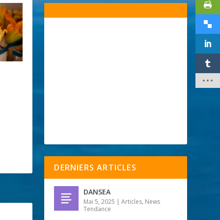
DERNIERS ARTICLES
DANSEA
Mai 5, 2025
|
Articles
,
News
Tendance