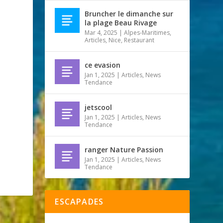
Bruncher le dimanche sur
la plage Beau Rivage
Mar 4, 2025
|
Alpes-Maritimes
,
Articles
,
Nice
,
Restaurant
ce evasion
Jan 1, 2025
|
Articles
,
News
Tendance
jetscool
Jan 1, 2025
|
Articles
,
News
Tendance
ranger Nature Passion
Jan 1, 2025
|
Articles
,
News
Tendance
ESCAPADES