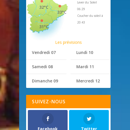
Lever du Soleil
32°C
06:29
33°C
Coucher du soleil à
20:43
31°C
Les prévisions
Vendredi 07
Lundi 10
Samedi 08
Mardi 11
Dimanche 09
Mercredi 12
SUIVEZ-NOUS
Facebook
Twitter