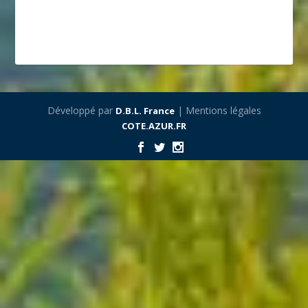
Développé par
| Mentions légales
D.B.L. France
COTE.AZUR.FR