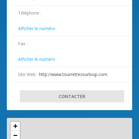
ILLUSTRATION TOURRETTES-SUR-LOUP (
Téléphone :
2 )

Afficher le numéro
Fax :

Afficher le numéro
Site Web :
http://www.tourrettessurloup.com
CONTACTER
+
−