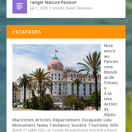
ranger Nature Passion
Jan 1, 2025
|
Articles
,
News Tendance
ESCAPADES
Nice
entre
au
Patrim
oine
Mondi
al de
l’Unesc
o
A la
une
,
Activit
és
,
Alpes-
Maritimes
Articles
Département
Escapade
Lieu
,
,
,
,
,
Monument
News Tendance
Société
Tourisme
Ville
,
,
,
,
Mardi 27 juillet 2021, le Comité du patrimoine mondial a inscrit