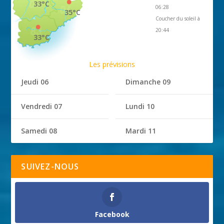
33°C
06:28
35°C
Coucher du soleil à
20:44
33°C
Les prévisions
Jeudi 06
Dimanche 09
Vendredi 07
Lundi 10
Samedi 08
Mardi 11
SUIVEZ-NOUS
Facebook