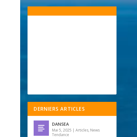
DERNIERS ARTICLES
DANSEA
Mai 5, 2025
|
Articles
,
News
Tendance