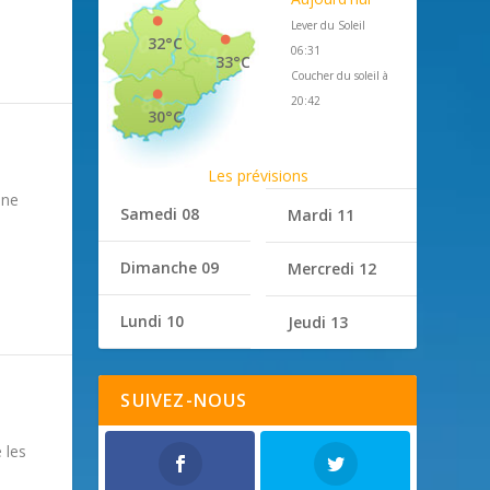
Lever du Soleil
32°C
06:31
33°C
Coucher du soleil à
20:42
30°C
Les prévisions
une
Samedi 08
Mardi 11
Dimanche 09
Mercredi 12
Lundi 10
Jeudi 13
SUIVEZ-NOUS
 les