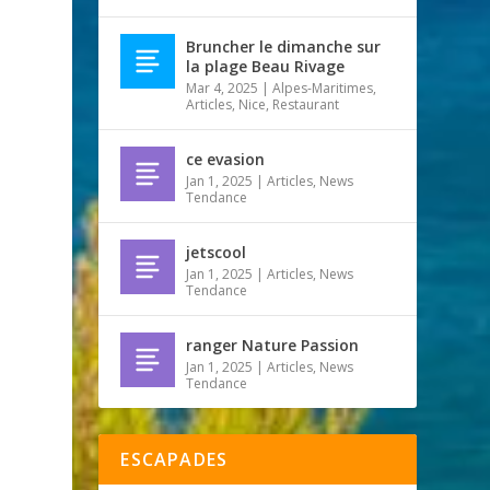
Bruncher le dimanche sur
la plage Beau Rivage
Mar 4, 2025
|
Alpes-Maritimes
,
Articles
,
Nice
,
Restaurant
ce evasion
Jan 1, 2025
|
Articles
,
News
Tendance
jetscool
Jan 1, 2025
|
Articles
,
News
Tendance
ranger Nature Passion
Jan 1, 2025
|
Articles
,
News
Tendance
ESCAPADES