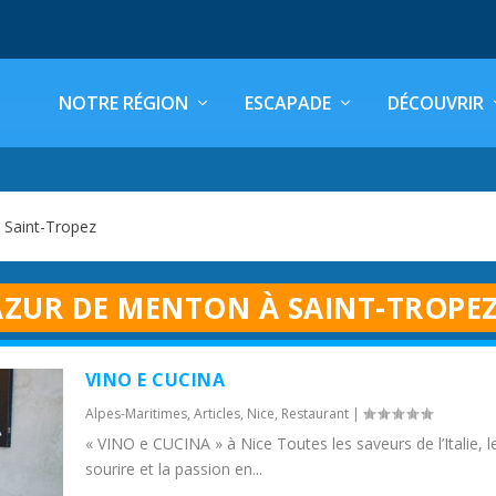
NOTRE RÉGION
ESCAPADE
DÉCOUVRIR
 Saint-Tropez
AZUR DE MENTON À SAINT-TROPE
VINO E CUCINA
Alpes-Maritimes
,
Articles
,
Nice
,
Restaurant
|
« VINO e CUCINA » à Nice Toutes les saveurs de l’Italie, l
sourire et la passion en...