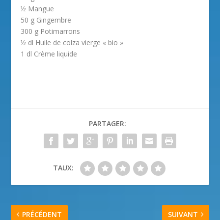
½ Mangue
50 g Gingembre
300 g Potimarrons
½ dl Huile de colza vierge « bio »
1 dl Crème liquide
PARTAGER:
TAUX:
PRÉCÉDENT
SUIVANT