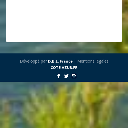
Développé par
| Mentions légales
D.B.L. France
COTE.AZUR.FR