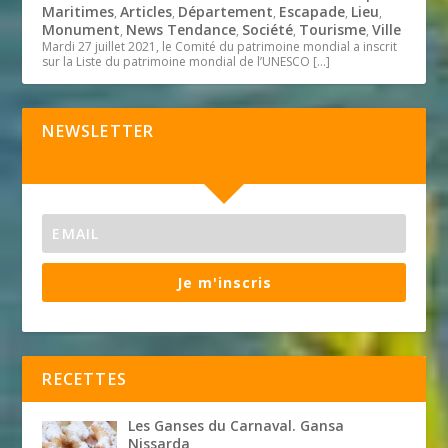
Maritimes
Articles
Département
Escapade
Lieu
,
,
,
,
,
Monument
News Tendance
Société
Tourisme
Ville
,
,
,
,
Mardi 27 juillet 2021, le Comité du patrimoine mondial a inscrit
sur la Liste du patrimoine mondial de l’UNESCO
[…]
NEWSLETTER
Je m'inscris
RECETTES
Les Ganses du Carnaval. Gansa
Nissarda