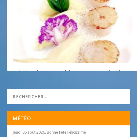
Noix de Saint-Jacques à la nacre, mousseline de
panais, fumet de barde au vin jaune
19 mars 2018
MÉTÉO
Jeudi 06 août 2026, Bonne Fête Félicissime