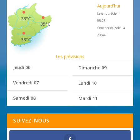
Aujourd'hui
Lever du Soleil
33°C
06:28
35°C
Coucher du soleil à
20:44
33°C
Les prévisions
Jeudi 06
Dimanche 09
Vendredi 07
Lundi 10
Samedi 08
Mardi 11
SUIVEZ-NOUS