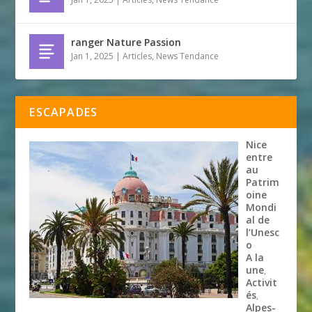
ranger Nature Passion
Jan 1, 2025
|
Articles
,
News Tendance
ESCAPADES
Nice
entre
au
Patrim
oine
Mondi
al de
l’Unesc
o
A la
une
,
Activit
és
,
Alpes-