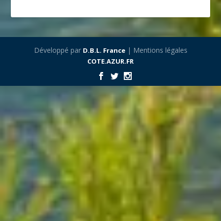
Développé par
| Mentions légales
D.B.L. France
COTE.AZUR.FR