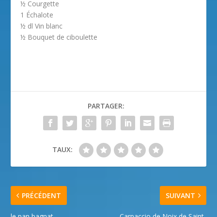
½ Courgette
1 Échalote
½ dl Vin blanc
½ Bouquet de ciboulette
PARTAGER:
TAUX:
PRÉCÉDENT
SUIVANT
le pan bagnat
Carpaccio de Noix de Saint-