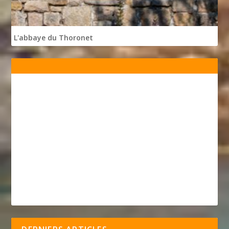
L'abbaye du Thoronet