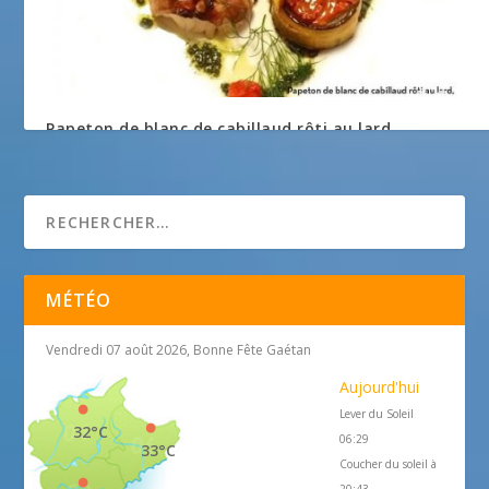
Papeton de blanc de cabillaud rôti au lard,
charlotte de légumes de Provence
19 mars 2018
MÉTÉO
Vendredi 07 août 2026, Bonne Fête Gaétan
Aujourd'hui
Lever du Soleil
32°C
06:29
33°C
Coucher du soleil à