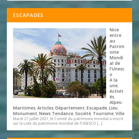
ESCAPADES
Nice
entre
au
Patrim
oine
Mondi
al de
l’Unesc
o
A la
une
,
Activit
és
,
Alpes-
Maritimes
Articles
Département
Escapade
Lieu
,
,
,
,
,
Monument
News Tendance
Société
Tourisme
Ville
,
,
,
,
Mardi 27 juillet 2021, le Comité du patrimoine mondial a inscrit
sur la Liste du patrimoine mondial de l’UNESCO
[…]