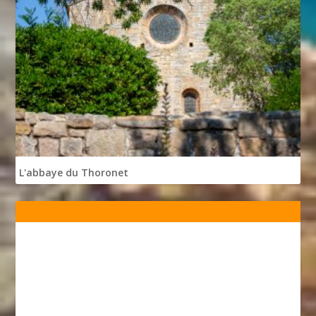
L'abbaye du Thoronet