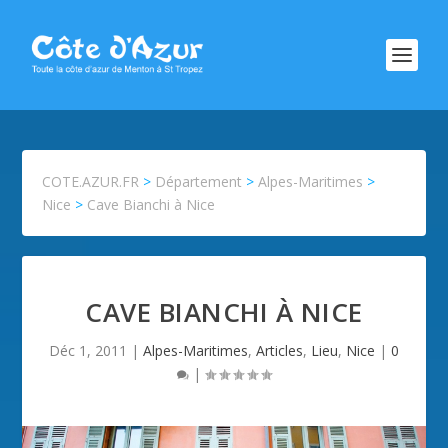
COTE.AZUR.FR
>
Département
>
Alpes-Maritimes
>
Nice
>
Cave Bianchi à Nice
CAVE BIANCHI À NICE
Déc 1, 2011
|
Alpes-Maritimes
,
Articles
,
Lieu
,
Nice
|
0
|