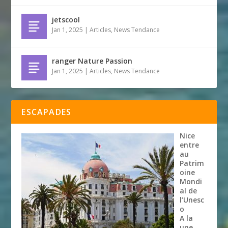
jetscool
Jan 1, 2025
|
Articles
,
News Tendance
ranger Nature Passion
Jan 1, 2025
|
Articles
,
News Tendance
ESCAPADES
Nice
entre
au
Patrim
oine
Mondi
al de
l’Unesc
o
A la
une
,