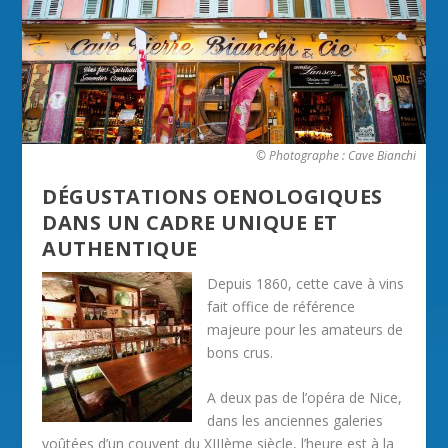
© Photographe : Cave Bianchi
DÉGUSTATIONS OENOLOGIQUES
DANS UN CADRE UNIQUE ET
AUTHENTIQUE
Depuis 1860, cette cave à vins
fait office de référence
majeure pour les amateurs de
bons crus.
A deux pas de l’opéra de Nice,
dans les anciennes galeries
voûtées d’un couvent du XIIIème siècle, l’heure est à la