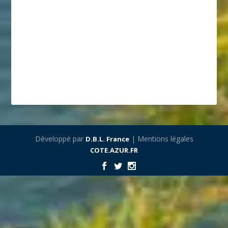
Développé par
| Mentions légales
D.B.L. France
COTE.AZUR.FR