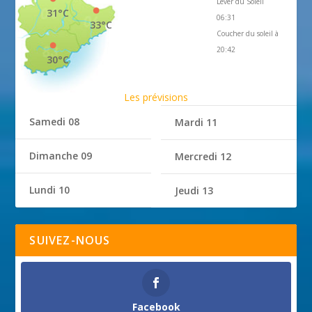
Lever du Soleil
31°C
06:31
33°C
Coucher du soleil à
20:42
30°C
Les prévisions
Samedi 08
Mardi 11
Dimanche 09
Mercredi 12
Lundi 10
Jeudi 13
SUIVEZ-NOUS
Facebook