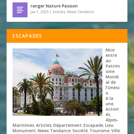
ranger Nature Passion
Jan 1, 2025
|
Articles
,
News Tendance
ESCAPADES
Nice
entre
au
Patrim
oine
Mondi
al de
l’Unesc
o
A la
une
,
Activit
és
,
Alpes-
Maritimes
Articles
Département
Escapade
Lieu
,
,
,
,
,
Monument
News Tendance
Société
Tourisme
Ville
,
,
,
,