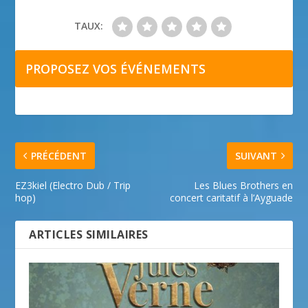
TAUX:
PROPOSEZ VOS ÉVÉNEMENTS
PRÉCÉDENT
SUIVANT
EZ3kiel (Electro Dub / Trip
Les Blues Brothers en
hop)
concert caritatif à l’Ayguade
ARTICLES SIMILAIRES