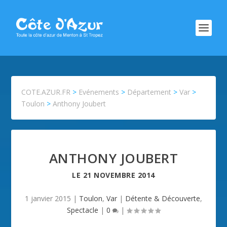
COTE.AZUR.FR
>
Evénements
>
Département
>
Var
>
Toulon
>
Anthony Joubert
ANTHONY JOUBERT
LE
21 NOVEMBRE 2014
1 janvier 2015
|
Toulon
,
Var
|
Détente & Découverte
,
Spectacle
|
0
|