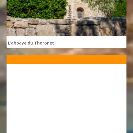
L'abbaye du Thoronet