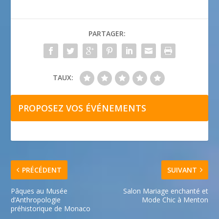
PARTAGER:
TAUX:
PROPOSEZ VOS ÉVÉNEMENTS
PRÉCÉDENT
SUIVANT
Pâques au Musée
Salon Mariage enchanté et
d’Anthropologie
Mode Chic à Menton
préhistorique de Monaco