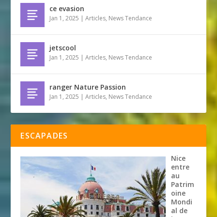
ce evasion
Jan 1, 2025
|
Articles
,
News Tendance
jetscool
Jan 1, 2025
|
Articles
,
News Tendance
ranger Nature Passion
Jan 1, 2025
|
Articles
,
News Tendance
ESCAPADES
Nice
entre
au
Patrim
oine
Mondi
al de