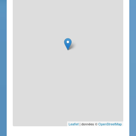
Leaflet
| données ©
OpenStreetMap