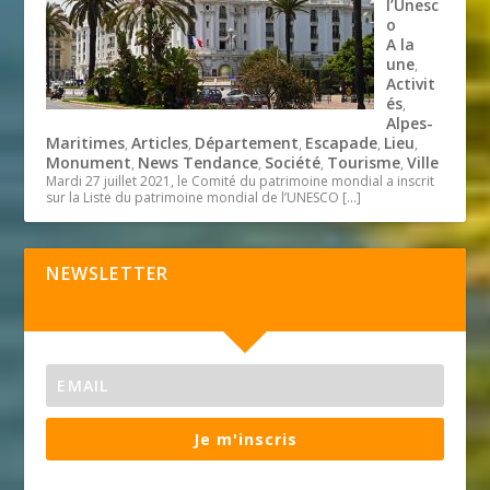
l’Unesc
o
A la
une
,
Activit
és
,
Alpes-
Maritimes
Articles
Département
Escapade
Lieu
,
,
,
,
,
Monument
News Tendance
Société
Tourisme
Ville
,
,
,
,
Mardi 27 juillet 2021, le Comité du patrimoine mondial a inscrit
sur la Liste du patrimoine mondial de l’UNESCO
[…]
NEWSLETTER
Je m'inscris