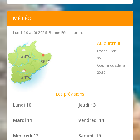
MÉTÉO
Lundi 10 août 2026, Bonne Fête Laurent
Aujourd'hui
Lever du Soleil
33°C
06:33
36°C
Coucher du soleil à
20:39
34°C
Les prévisions
Lundi 10
Jeudi 13
Mardi 11
Vendredi 14
Mercredi 12
Samedi 15