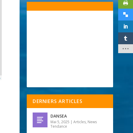
p
DERNIERS ARTICLES
DANSEA
Mai 5, 2025
|
Articles
,
News
Tendance