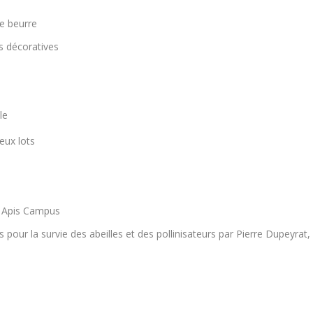
de beurre
es décoratives
le
eux lots
on Apis Campus
s pour la survie des abeilles et des pollinisateurs par Pierre Dupeyrat,