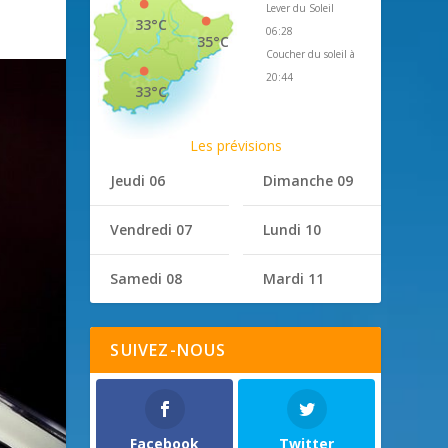
Lever du Soleil
33°C
06:28
35°C
Coucher du soleil à
20:44
33°C
Les prévisions
Jeudi 06
Dimanche 09
Vendredi 07
Lundi 10
Samedi 08
Mardi 11
SUIVEZ-NOUS
Facebook
Twitter