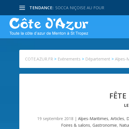
TENDANCE:
SOCCA NIÇOISE AU FOUR
COTE.AZUR.FR
>
Evénements
>
Département
>
Alpes-
FÊTE
L
19 septembre 2018
|
Alpes-Maritimes
,
Articles
,
D
Foires & salons
,
Gastronomie
,
Natu