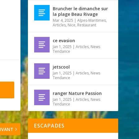
Bruncher le dimanche sur
la plage Beau Rivage
Mar 4, 2025
|
Alpes-Maritimes
,
Articles
,
Nice
,
Restaurant
ce evasion
Jan 1, 2025
|
Articles
,
News
Tendance
jetscool
Jan 1, 2025
|
Articles
,
News
Tendance
ranger Nature Passion
Jan 1, 2025
|
Articles
,
News
Tendance
ESCAPADES
IVANT