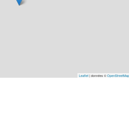
Leaflet
| données ©
OpenStreetMa