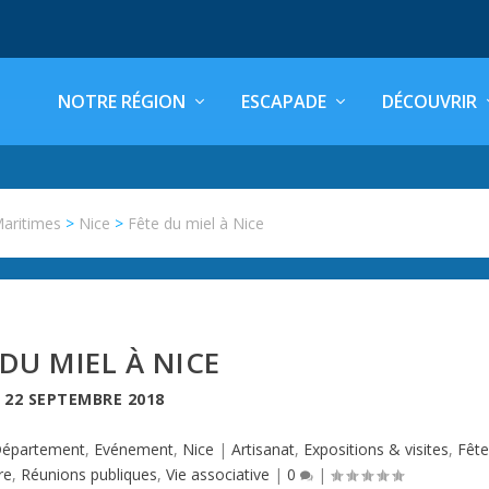
NOTRE RÉGION
ESCAPADE
DÉCOUVRIR
Maritimes
>
Nice
>
Fête du miel à Nice
 DU MIEL À NICE
E
22 SEPTEMBRE 2018
épartement
,
Evénement
,
Nice
|
Artisanat
,
Expositions & visites
,
Fêt
re
,
Réunions publiques
,
Vie associative
|
0
|