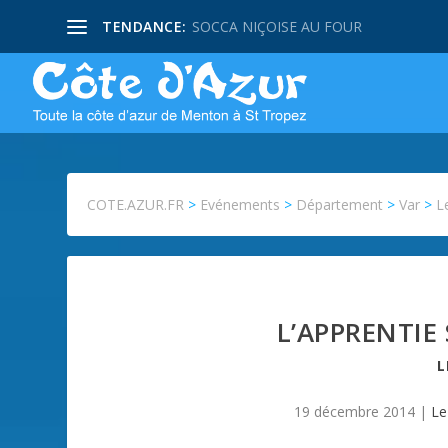
TENDANCE:
SOCCA NIÇOISE AU FOUR
COTE.AZUR.FR
>
Evénements
>
Département
>
Var
>
L
L’APPRENTIE
19 décembre 2014
|
Le