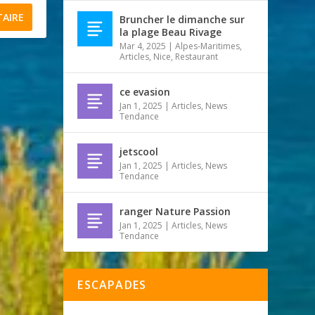
Bruncher le dimanche sur
la plage Beau Rivage
Mar 4, 2025
|
Alpes-Maritimes
,
Articles
,
Nice
,
Restaurant
ce evasion
Jan 1, 2025
|
Articles
,
News
Tendance
jetscool
Jan 1, 2025
|
Articles
,
News
Tendance
ranger Nature Passion
Jan 1, 2025
|
Articles
,
News
Tendance
ESCAPADES