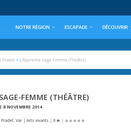
NOTRE RÉGION
ESCAPADE
DÉCOUVRIR
e Pradet
>
L’Apprentie Sage-Femme (Théâtre)
 SAGE-FEMME (THÉÂTRE)
LE
8 NOVEMBRE 2014
 Pradet
,
Var
|
Arts vivants
|
0
|