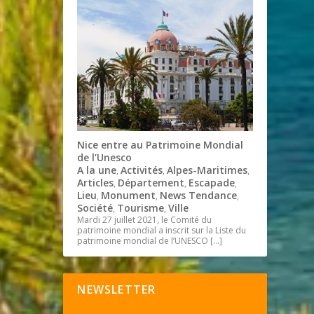
Nice entre au Patrimoine Mondial
de l’Unesco
A la une
Activités
Alpes-Maritimes
,
,
,
Articles
Département
Escapade
,
,
,
Lieu
Monument
News Tendance
,
,
,
Société
Tourisme
Ville
,
,
Mardi 27 juillet 2021, le Comité du
patrimoine mondial a inscrit sur la Liste du
patrimoine mondial de l’UNESCO
[…]
NEWSLETTER