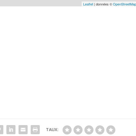
Leaflet
| données ©
OpenStreetMa
TAUX: