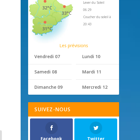
Lever du Soleil
32°C
06:29
33°C
Coucher du soleil à
20:43
31°C
Les prévisions
Vendredi 07
Lundi 10
Samedi 08
Mardi 11
Dimanche 09
Mercredi 12
SUIVEZ-NOUS
Facebook
Twitter