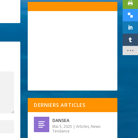
DERNIERS ARTICLES
DANSEA
Mai 5, 2025
|
Articles
,
News
Tendance