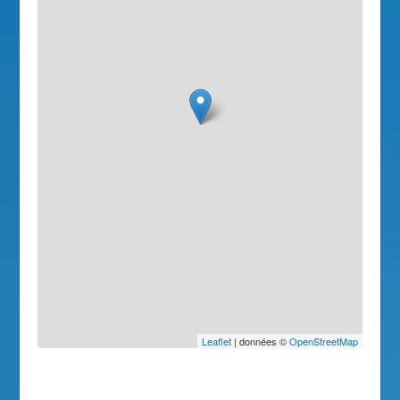
Leaflet
| données ©
OpenStreetMap