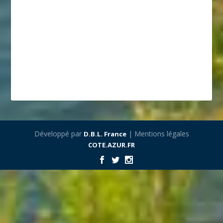
Développé par
| Mentions légales
D.B.L. France
COTE.AZUR.FR