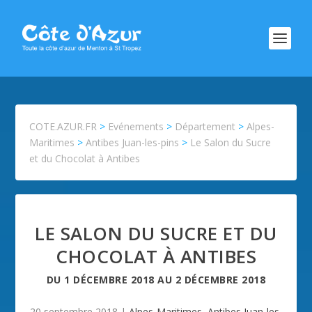
COTE.AZUR.FR
>
Evénements
>
Département
>
Alpes-
Maritimes
>
Antibes Juan-les-pins
>
Le Salon du Sucre
et du Chocolat à Antibes
LE SALON DU SUCRE ET DU
CHOCOLAT À ANTIBES
DU
1 DÉCEMBRE 2018
AU
2 DÉCEMBRE 2018
20 septembre 2018
|
Alpes-Maritimes
,
Antibes Juan-les-