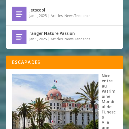
jetscool
Jan 1, 2025
|
Articles
,
News Tendance
ranger Nature Passion
Jan 1, 2025
|
Articles
,
News Tendance
ESCAPADES
Nice
entre
au
Patrim
oine
Mondi
al de
l’Unesc
o
A la
une
,