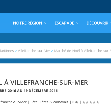
NOTRE RÉGION
ESCAPADE
DÉCOUVRIR
Maritimes
>
Villefranche-sur-Mer
>
Marché de Noël à Villefranche-sur-
 À VILLEFRANCHE-SUR-MER
BRE 2016
AU
19 DÉCEMBRE 2016
lefranche-sur-Mer
|
Fête
,
Fêtes & carnavals
|
0
|