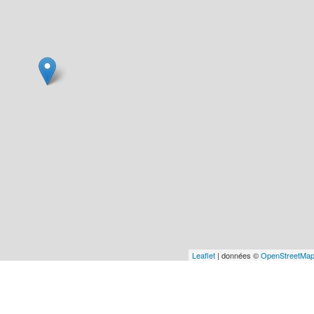
Leaflet
| données ©
OpenStreetMa