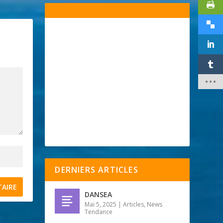
DERNIERS ARTICLES
DANSEA
Mai 5, 2025
|
Articles
,
News
Tendance