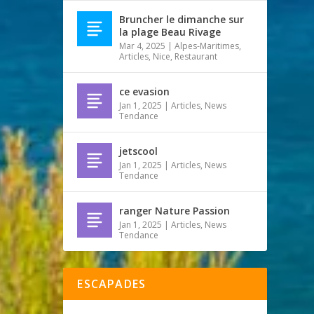
Bruncher le dimanche sur
la plage Beau Rivage
Mar 4, 2025
|
Alpes-Maritimes
,
Articles
,
Nice
,
Restaurant
ce evasion
Jan 1, 2025
|
Articles
,
News
Tendance
jetscool
Jan 1, 2025
|
Articles
,
News
Tendance
ranger Nature Passion
Jan 1, 2025
|
Articles
,
News
Tendance
ESCAPADES