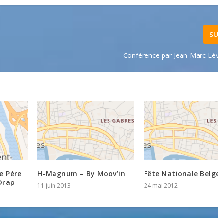
SU
Conférence par Jean-Marc Lé
e Père
H-Magnum – By Moov’in
Fête Nationale Belg
 Drap
11 juin 2013
24 mai 2012