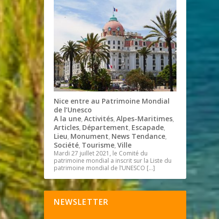
Nice entre au Patrimoine Mondial
de l’Unesco
A la une
Activités
Alpes-Maritimes
,
,
,
Articles
Département
Escapade
,
,
,
Lieu
Monument
News Tendance
,
,
,
Société
Tourisme
Ville
,
,
Mardi 27 juillet 2021, le Comité du
patrimoine mondial a inscrit sur la Liste du
patrimoine mondial de l’UNESCO
[…]
NEWSLETTER