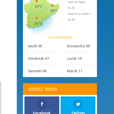
Lever du Soleil
33°C
06:28
35°C
Coucher du soleil à
20:44
33°C
Les prévisions
Jeudi 06
Dimanche 09
Vendredi 07
Lundi 10
Samedi 08
Mardi 11
SUIVEZ-NOUS
Facebook
Twitter