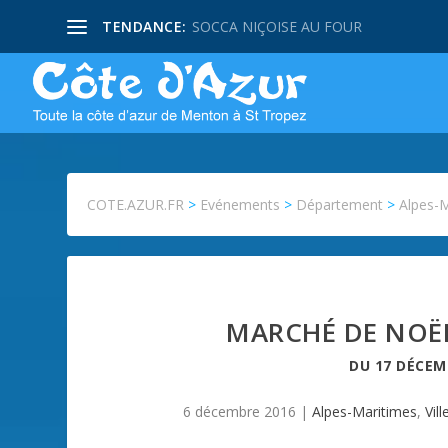
TENDANCE:
SOCCA NIÇOISE AU FOUR
COTE.AZUR.FR
>
Evénements
>
Département
>
Alpes-
MARCHÉ DE NOËL
DU
17 DÉCEM
6 décembre 2016
|
Alpes-Maritimes
,
Vil