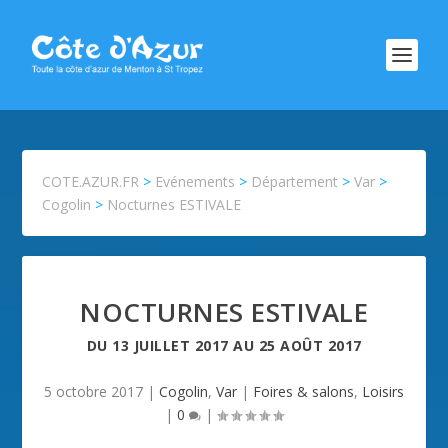
COTE.AZUR.FR
>
Evénements
>
Département
>
Var
>
Cogolin
>
Nocturnes ESTIVALE
NOCTURNES ESTIVALE
DU
13 JUILLET 2017
AU
25 AOÛT 2017
5 octobre 2017
|
Cogolin
,
Var
|
Foires & salons
,
Loisirs
|
0
|