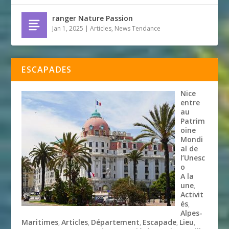
ranger Nature Passion
Jan 1, 2025
|
Articles
,
News Tendance
ESCAPADES
Nice
entre
au
Patrim
oine
Mondi
al de
l’Unesc
o
A la
une
,
Activit
és
,
Alpes-
Maritimes
Articles
Département
Escapade
Lieu
,
,
,
,
,