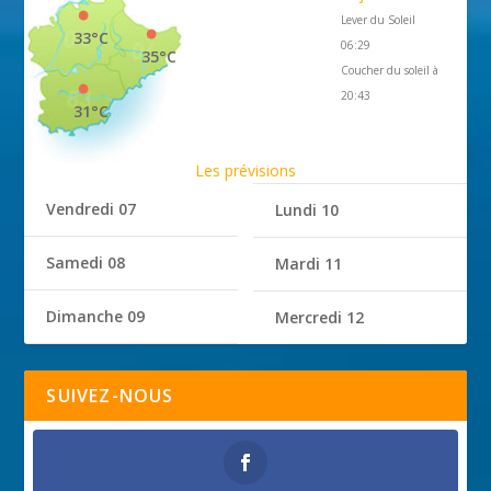
Lever du Soleil
33°C
06:29
35°C
Coucher du soleil à
20:43
31°C
Les prévisions
Vendredi 07
Lundi 10
Samedi 08
Mardi 11
Dimanche 09
Mercredi 12
SUIVEZ-NOUS