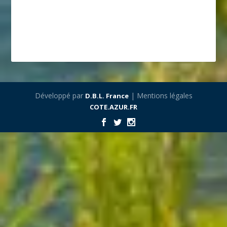
Développé par
| Mentions légales
D.B.L. France
COTE.AZUR.FR