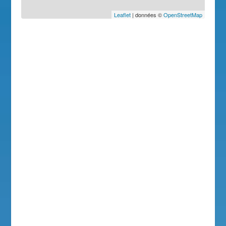
Leaflet
| données ©
OpenStreetMap