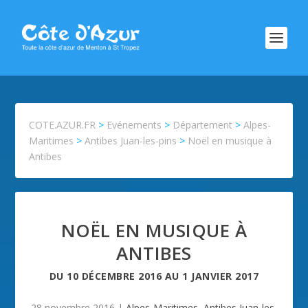
COTE.AZUR.FR
>
Evénements
>
Département
>
Alpes-
Maritimes
>
Antibes Juan-les-pins
>
Noël en musique à
Antibes
NOËL EN MUSIQUE À
ANTIBES
DU
10 DÉCEMBRE 2016
AU
1 JANVIER 2017
28 novembre 2016
|
Alpes-Maritimes
,
Antibes Juan-les-