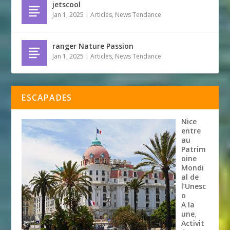
jetscool
Jan 1, 2025
|
Articles
,
News Tendance
ranger Nature Passion
Jan 1, 2025
|
Articles
,
News Tendance
ESCAPADES
Nice
entre
au
Patrim
oine
Mondi
al de
l’Unesc
o
A la
une
,
Activit