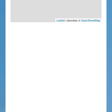
Leaflet
| données ©
OpenStreetMap