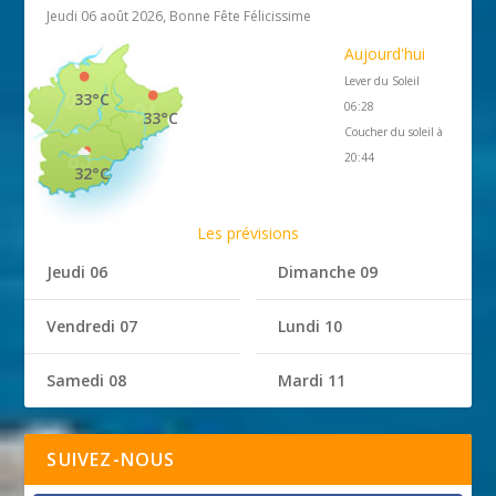
Jeudi 06 août 2026, Bonne Fête Félicissime
Aujourd'hui
Lever du Soleil
33°C
06:28
33°C
Coucher du soleil à
20:44
32°C
Les prévisions
Jeudi 06
Dimanche 09
Vendredi 07
Lundi 10
Samedi 08
Mardi 11
SUIVEZ-NOUS