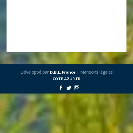
Développé par
| Mentions légales
D.B.L. France
COTE.AZUR.FR